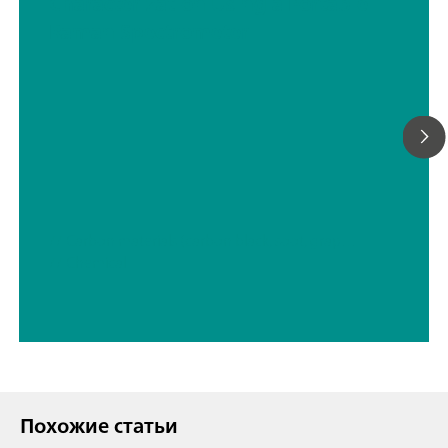
Characterization Using a Portable
Raman Spectrometer
// Carbon materials (carbon black, soot, graphite, graphene, etc.)
// Chemical
Похожие статьи