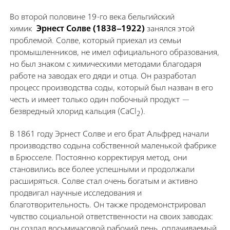
Во второй половине 19-го века бельгийский
химик
Эрнест Солве (1838–1922)
занялся этой
проблемой. Солве, который приехал из семьи
промышленников, не имел официального образования,
но был знаком с химическими методами благодаря
работе на заводах его дяди и отца. Он разработал
процесс производства соды, который был назван в его
честь и имеет только один побочный продукт —
безвредный хлорид кальция (CaCl
).
2
В 1861 году Эрнест Солве и его брат Альфред начали
производство содына собственной маленькой фабрике
в Брюсселе. Постоянно корректируя метод, они
становились все более успешными и продолжали
расширяться. Солве стал очень богатым и активно
продвигал научные исследования и
благотворительность. Он также продемонстрировал
чувство социальной ответственности на своих заводах:
он создал восьмичасовой рабочий день, оплачиваемый