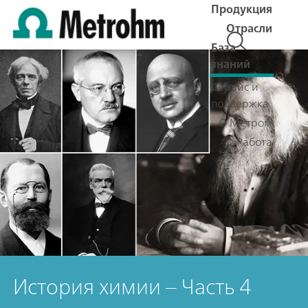
Продукция
Отрасли
База
знаний
Сервис и
поддержка
О Метром
Работа
История химии – Часть 4