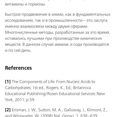
витамины и гормоны.
Быстрое продвижение в химии, как в фундаментальных
исследованиях, так и в промышленности—это заслуга
именно взаимосвязи между двумя сферами.
Многочисленные методы, разработанные за это время,
оставались лучшими при производстве химических
веществ. В данном случае аммиак и сода производятся
и по сей день.
References
[1]
The Components of Life: From Nucleic Acids to
Carbohydrates; 1st ed., Rogers, K., Ed.; Britannica
Educational Publishing/Rosen Educational Services: New
York, 2011; p 59.
[2]
Erisman, J. W., Sutton, M. A., Galloway, J., Klimont, Z.,
and Winiwarter, W. (2008) Nat. Geosci. 1, 636–639.