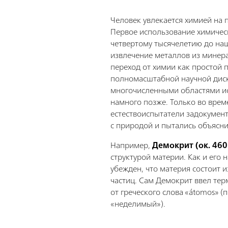
Человек увлекается химией на 
Первое использование химическ
четвертому тысячелетию до на
извлечение металлов из минер
переход от химии как простой 
полномасштабной научной диск
многочисленными областями и
намного позже. Только во врем
естествоиспытатели задокумен
с природой и пытались объясни
Например,
Демокрит (ок. 460–
структурой материи. Как и его 
убежден, что материя состоит
частиц. Сам Демокрит ввел те
от греческого слова «átomos» (
«неделимый»).