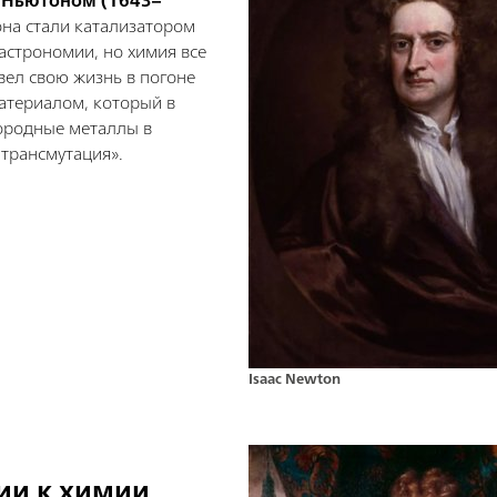
 Ньютоном (1643–
на стали катализатором
 астрономии, но химия все
вел свою жизнь в погоне
атериалом, который в
ородные металлы в
«трансмутация».
Isaac Newton
ии к химии