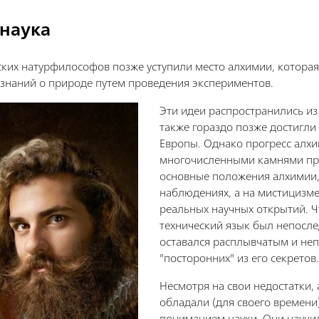
 наука
ких натурфилософов позже уступили место алхимии, которая,
 знаний о природе путем проведения экспериментов.
Эти идеи распространились из 
также гораздо позже достигли
Европы. Однако прогресс алх
многочисленными камнями пр
основные положения алхимии,
наблюдениях, а на мистицизме 
реальных научных открытий. Ч
технический язык был непосл
оставался расплывчатым и не
"посторонних" из его секретов.
Несмотря на свои недостатки,
обладали (для своего времен
пониманием науки. Они научи