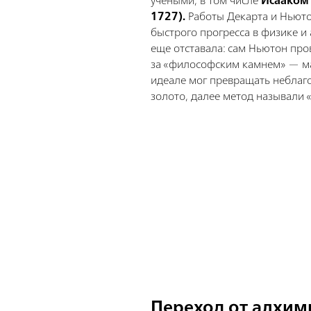
учеными, в том числе
Исааком
1727).
Работы Декарта и Ньюто
быстрого прогресса в физике и
еще отставала: сам Ньютон про
за «философским камнем» — м
идеале мог превращать неблаг
золото, далее метод называли 
Переход от алхим