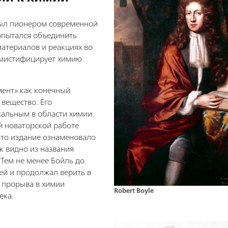
л пионером современной
попытался объединить
материалов и реакциях во
мистифицирует химию
ент» как конечный
е вещество. Его
альным в области химии.
й новаторской работе
Это издание ознаменовало
к видно из названия
 Тем не менее Бойль до
ей и продолжал верить в
 прорыва в химии
Robert Boyle
ека.