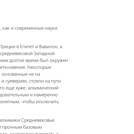
 как и современные науки,
Греции в Египет и Вавилон, а
 средневековой Западной
имии долгое время был окружен
еткновения. Некоторые
 основанные не на
и суевериях, стояли на пути
то еще хуже, алхимический
едовательным и намеренно
понятным, чтобы исключить
 алхимики Средневековья
и) прочным базовым
лись экспериментировать с