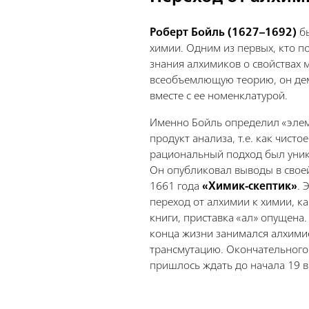
Роберт Бойль (1627–1692)
бы
химии. Одним из первых, кто 
знания алхимиков о свойствах 
всеобъемлющую теорию, он де
вместе с ее номенклатурой.
Именно Бойль определил «элем
продукт анализа, т.е. как чисто
рациональный подход был уник
Он опубликовал выводы в свое
1661 года
«Химик-скептик»
. 
переход от алхимии к химии, ка
книги, приставка «ал» опущена.
конца жизни занимался алхими
трансмутацию. Окончательного
пришлось ждать до начала 19 в