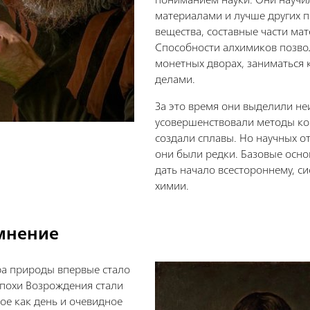
материалами и лучше других п
вещества, составные части мат
Способности алхимиков позвол
монетных дворах, заниматься 
делами.
За это время они выделили не
усовершенствовали методы ко
создали сплавы. Но научных о
они были редки. Базовые осно
дать начало всестороннему, с
химии.
мнение
а природы впервые стало
похи Возрождения стали
ое как день и очевидное