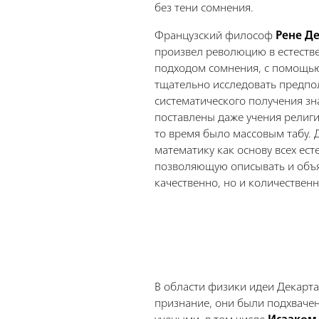
без тени сомнения.
Французский философ
Рене Д
произвел революцию в естеств
подходом сомнения, с помощь
тщательно исследовать предпо
систематического получения з
поставлены даже учения религи
то время было массовым табу. 
математику как основу всех ест
позволяющую описывать и объя
качественно, но и количественн
В области физики идеи Декарт
признание, они были подхваче