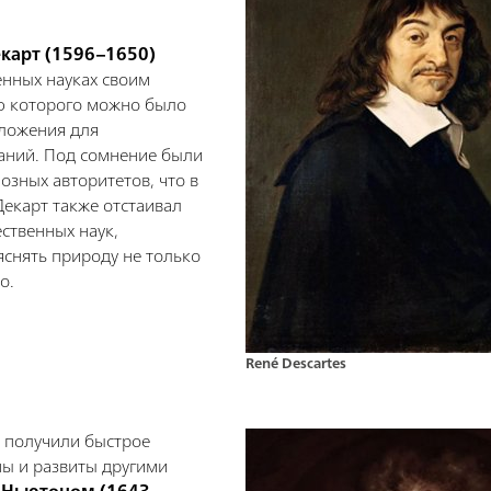
екарт (1596–1650)
енных науках своим
ю которого можно было
ложения для
наний. Под сомнение были
озных авторитетов, что в
Декарт также отстаивал
ественных наук,
снять природу не только
о.
René Descartes
а получили быстрое
ны и развиты другими