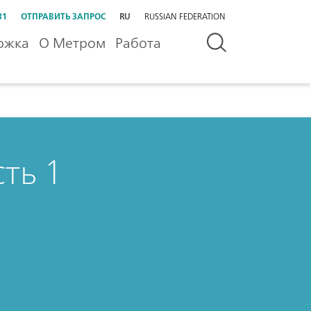
31
ОТПРАВИТЬ ЗАПРОС
RU
RUSSIAN FEDERATION
ржка
О Метром
Работа
ть 1