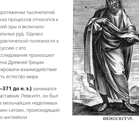
протяжении тысячелетий.
их процессов относится к
шей эры и включало
альных руд. Однако
практической полезности к
уссию с его
сследования произошел
ена Древней Греции
тировали взаимодействие
ть естество мира.
371 до н. э.)
занимался
наставник Левкипп, он был
 из мельчайших неделимых
рмин «атом», происходящий
по-английски