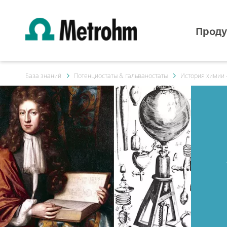
Проду
База знаний
Потенциостаты & гальваностаты
История химии –