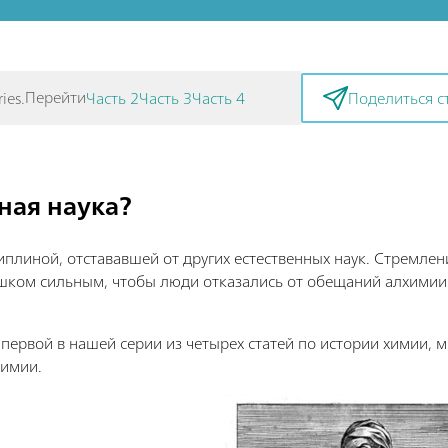
Перейти
ies.
Часть 2
Часть 3
Часть 4
Поделиться с
ная наука?
плиной, отстававшей от других естественных наук. Стремлен
шком сильным, чтобы люди отказались от обещаний алхимии
я первой в нашей серии из четырех статей по истории химии, 
химии.