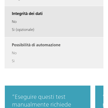
Integrità dei dati
No
Si (opzionale)
Possibilità di automazione
No
Si
Eseguire questi test
R
manualmente richiede
ma