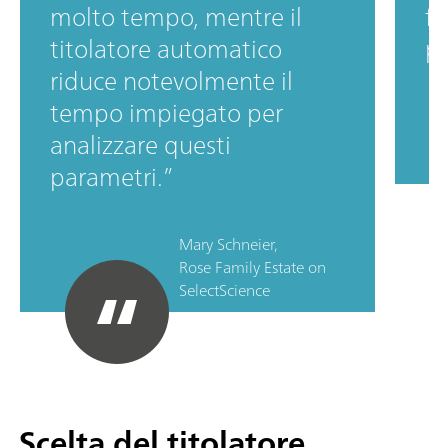
molto tempo, mentre il
fo
titolatore automatico
pr
riduce notevolmente il
tempo impiegato per
analizzare questi
parametri.
Mary Schneier,
Rose Family Estate on
SelectScience
Scelta del titolatore