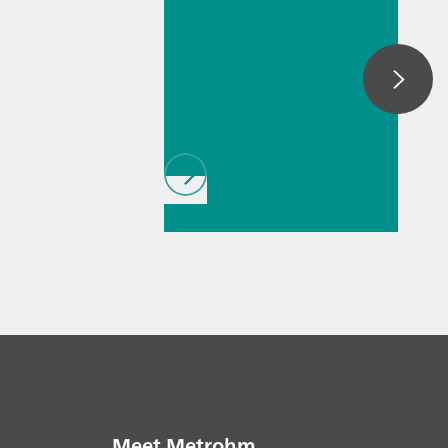
Bestimmung der
Säure- und
Basenzahl durch
thermometrische
Titration
// Blogartikel
//
Allgemein
//
Prozessanalytik
Meet Metrohm