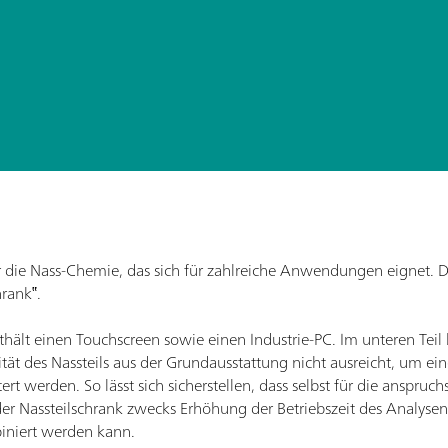
r die Nass-Chemie, das sich für zahlreiche Anwendungen eignet. D
rank‟.
thält einen Touchscreen sowie einen Industrie-PC. Im unteren Teil b
ität des Nassteils aus der Grundausstattung nicht ausreicht, um e
itert werden. So lässt sich sicherstellen, dass selbst für die ansp
jeder Nassteilschrank zwecks Erhöhung der Betriebszeit des Analys
biniert werden kann.