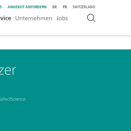
5
ANGEBOT ANFORDERN
DE
FR
SWITZERLAND
vice
Unternehmen
Jobs
zer
SelectScience