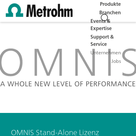
Produkte
Branchen
Events &
Expertise
Support &
Service
Unternehmen
Jobs
OMNIS Stand-Alone Lizenz