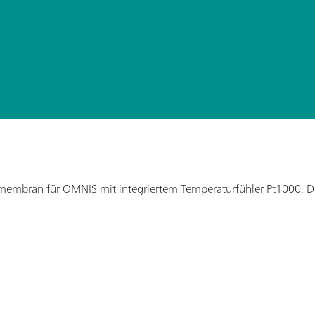
llmembran für OMNIS mit integriertem Temperaturfühler Pt1000. Die