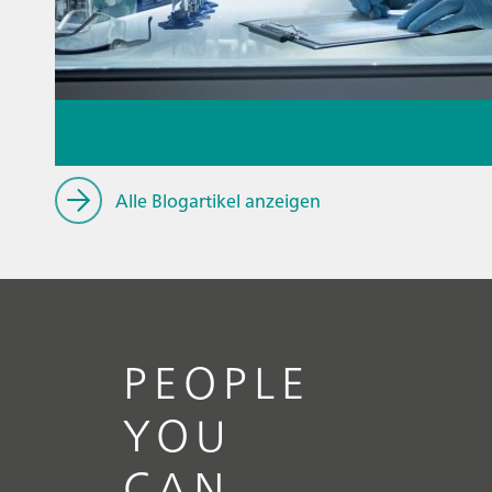
13. Juli 2026
Prozessanalysetechnik für
Alle Blogartikel anzeigen
Biopharmazeutika
// Blogartikel
// Direktmessung
//
Allgemein
PEOPLE
YOU
CAN