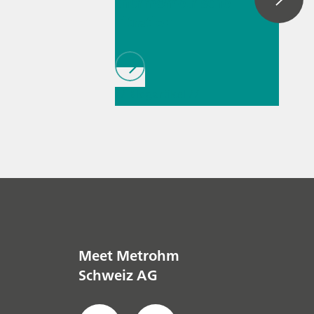
thermometrische
Titration
// Blogartikel
//
Titration
//
Direktmessung
Meet Metrohm
Schweiz AG