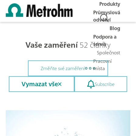
Produkty
Průmyslová
odvětví
Blog
Podpora a
Vaše zaměření
52 články
servis
Společnost
Pracovní
místa
Změňte své zaměření
Vymazat vše
Subscribe