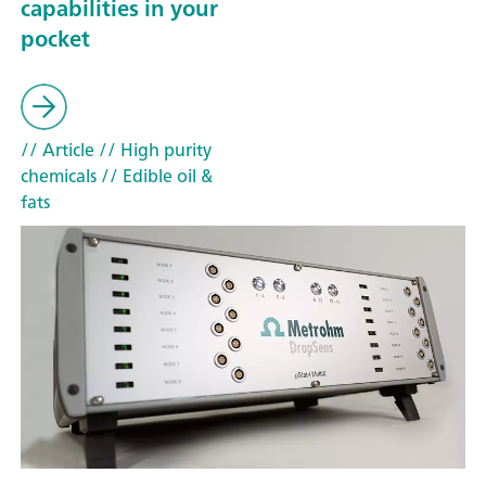
capabilities in your
pocket
// Article
// High purity
chemicals
// Edible oil &
fats