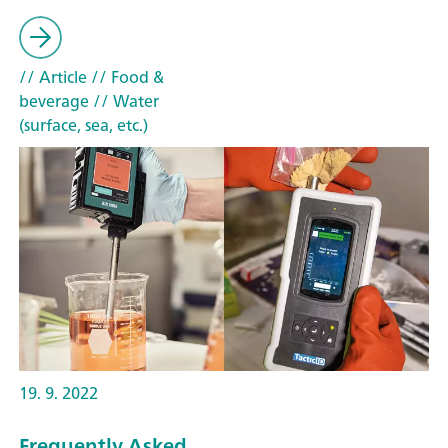
// Article
// Food &
beverage
// Water
(surface, sea, etc.)
19. 9. 2022
Frequently Asked