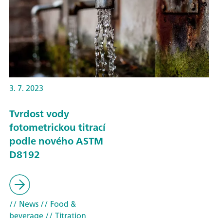
3. 7. 2023
Tvrdost vody
fotometrickou titrací
podle nového ASTM
D8192
// News
// Food &
beverage
// Titration