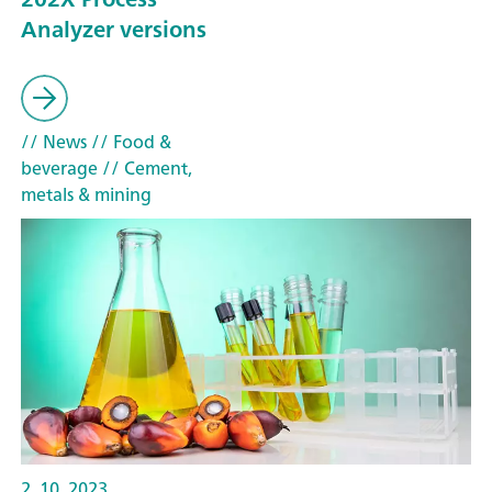
Analyzer versions
// News
// Food &
beverage
// Cement,
metals & mining
2. 10. 2023