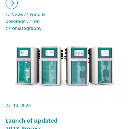
// News
// Food &
beverage
// Ion
chromatography
23. 10. 2023
Launch of updated
202X Process