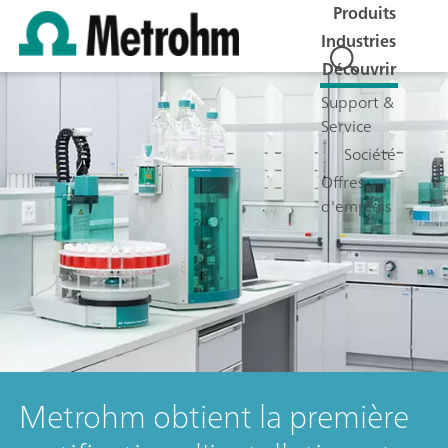
Produits
Industries
Découvrir
Support &
Service
Société
Offres
d'emplois
Metrohm obtient la première