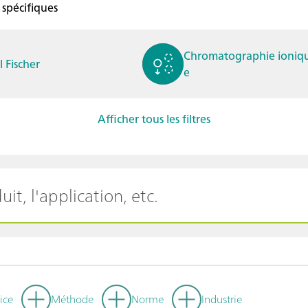
 spécifiques
Chromatographie ioniq
l Fischer
e
Afficher tous les filtres
ctrochimie
Spectro-électrochimie
tampérométrie / Polar
Stabilité thermique
aphie
ice
Méthode
Norme
Industrie