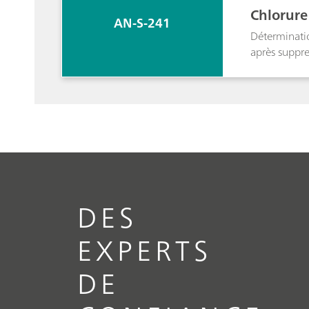
Chlorure
AN-S-241
Déterminatio
après suppr
DES
EXPERTS
DE