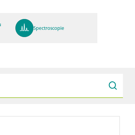
u
Spectroscopie
pH, ions, DO, conductivité