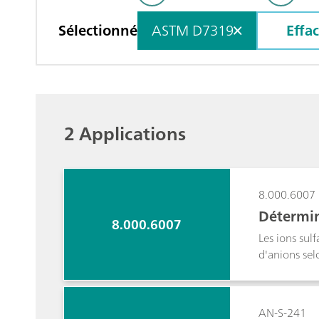
Sélectionné
ASTM D7319
Effa
2 Applications
8.000.6007
Détermin
8.000.6007
Les ions sul
d'anions se
AN-S-241