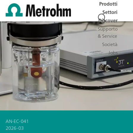
Prodotti
Settori
Discover
Supporto
& Service
Società
Jobs
AN-EC-041
2026-03