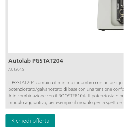
Autolab PGSTAT204
AUT204.S
Il PGSTAT204 combina il minimo ingombro con un design m
potenziostato/galvanostato di base con una tensione confor
A in combinazione con il BOOSTER10A. Il potenziostato può 
modulo aggiuntivo, per esempio il modulo per la spettroscop
PGSTAT204 è uno strumento economico, che può essere posizio
uscite analogici e digitali sono disponibili per controllare gli ac
Richiedi offerta
PGSTAT204 include un integratore analogico integrato. In c
essere utilizzato per la maggior parte delle tecniche elettroch