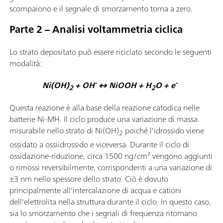
scompaiono e il segnale di smorzamento torna a zero.
Parte 2 – Analisi voltammetria ciclica
Lo strato depositato può essere riciclato secondo le seguenti
modalità:
-
-
Ni(OH)
+ OH
↔ NiOOH + H
O + e
2
2
Questa reazione è alla base della reazione catodica nelle
batterie Ni-MH. Il ciclo produce una variazione di massa
misurabile nello strato di Ni(OH)
poiché l'idrossido viene
2
ossidato a ossiidrossido e viceversa. Durante il ciclo di
ossidazione-riduzione, circa 1500 ng/cm² vengono aggiunti
o rimossi reversibilmente, corrispondenti a una variazione di
±3 nm nello spessore dello strato. Ciò è dovuto
principalmente all'intercalazione di acqua e cationi
dell'elettrolita nella struttura durante il ciclo. In questo caso,
sia lo smorzamento che i segnali di frequenza ritornano