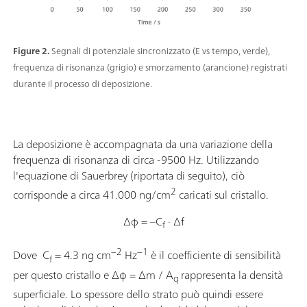
Figure 2.
Segnali di potenziale sincronizzato (E vs tempo, verde),
frequenza di risonanza (grigio) e smorzamento (arancione) registrati
durante il processo di deposizione.
La deposizione è accompagnata da una variazione della
frequenza di risonanza di circa -9500 Hz. Utilizzando
l'equazione di Sauerbrey (riportata di seguito), ciò
2
corrisponde a circa 41.000 ng/cm
caricati sul cristallo.
Δφ = –C
· Δf
f
−2
−1
Dove C
= 4.3 ng cm
Hz
è il coefficiente di sensibilità
f
per questo cristallo e Δφ = Δm / A
rappresenta la densità
q
superficiale. Lo spessore dello strato può quindi essere