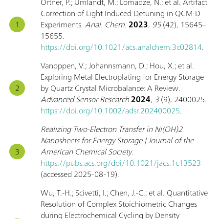
Ortner, P.; Umlandt, M.; Lomadze, N.; et al. Artifact
Correction of Light Induced Detuning in QCM-D
Experiments.
Anal. Chem.
2023
,
95
(42), 15645–
15655.
https://doi.org/10.1021/acs.analchem.3c02814
.
Vanoppen, V.; Johannsmann, D.; Hou, X.; et al.
Exploring Metal Electroplating for Energy Storage
by Quartz Crystal Microbalance: A Review.
Advanced Sensor Research
2024
,
3
(9), 2400025.
https://doi.org/10.1002/adsr.202400025
.
Realizing Two-Electron Transfer in Ni(OH)2
Nanosheets for Energy Storage | Journal of the
American Chemical Society
.
https://pubs.acs.org/doi/10.1021/jacs.1c13523
(accessed 2025-08-19).
Wu, T.-H.; Scivetti, I.; Chen, J.-C.; et al. Quantitative
Resolution of Complex Stoichiometric Changes
during Electrochemical Cycling by Density