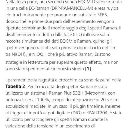
Nella terza parte, una seconda sonda EQCM-D viene inserita
in una cella EC-Raman (DRP-RAMANCELL-M) e resa ruvida
elettrochimicamente per produrre un substrato SERS,
dopodiché le prime due parti dell'esperimento vengono
ripetute combinando il monitoraggio degli spettri Raman. Il
disallineamento indotto dalla luce (LID) influisce sulla
raccolta simultanea dei dati EQCM e Raman, quindi gli
spettri vengono raccolti solo prima e dopo il ciclo del film
tra Ni(OH)
e NiOOH che è più attivo Raman. Esistono
2
strategie in letteratura per superare questo effetto, ma non
sono state sperimentate in questo studio [
1
].
I parametri della rugosità elettrochimica sono riassunti nella
Tabella 2
. Per la raccolta degli spettri Raman è stato
utilizzato un sistema i-Raman Plus 532H (Metrohm), con
potenza laser al 100%, tempo di integrazione di 20 s e tre
acquisizioni mediate. In un caso, il plugin timeline, insieme
al trigger di input/output digitale (DIO) dell'AUT204, è stato
utilizzato per raccogliere gli spettri Raman durante la
variazione della tensione in un esperimento di