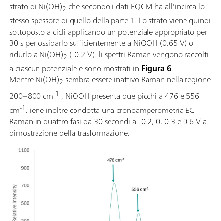
strato di Ni(OH)
che secondo i dati EQCM ha all'incirca lo
2
stesso spessore di quello della parte 1. Lo strato viene quindi
sottoposto a cicli applicando un potenziale appropriato per
30 s per ossidarlo sufficientemente a NiOOH (0.65 V) o
ridurlo a Ni(OH)
(-0.2 V). li spettri Raman vengono raccolti
2
a ciascun potenziale e sono mostrati in
Figura 6
.
Mentre Ni(OH)
sembra essere inattivo Raman nella regione
2
-1
200–800 cm
, NiOOH presenta due picchi a 476 e 556
-1
cm
. iene inoltre condotta una cronoamperometria EC-
Raman in quattro fasi da 30 secondi a -0.2, 0, 0.3 e 0.6 V a
dimostrazione della trasformazione.