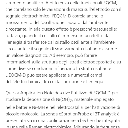
strumento analitico. A differenza delle tradizionali EQCM,
che correlano solo le variazioni di massa sull'elettrodo con il
segnale elettrochimico, l'EQCM-D correla anche lo
smorzamento dell'oscillazione causato dall'ambiente
circostante. In aria questo effetto è pressoché trascurabile;
tuttavia, quando il cristallo è immerso in un elettrolita,
l'energia si trasferisce dal cristallo oscillante all'ambiente
circostante e il segnale di smorzamento risultante assume
un valore diagnostico. Ad esempio, può fornire
informazioni sulla struttura degli strati elettrodepositati e su
come diverse condizioni influenzino lo strato risultante.
L'EQCM-D può essere applicata a numerosi campi
dell'elettrochimica, tra cui la corrosione e l'energia.
Questa Application Note descrive l'utilizzo di EQCM-D per
studiare la deposizione di Ni(OH)
, materiale impiegato
2
nelle batterie Ni-MH e nell'elettrocatalisi per l'attivazione di
piccole molecole. La sonda eSorptionProbe di 3T analytik è
presentata sia in una configurazione a becher che integrata
in una cella Raman elettrochimica. Misurando la frequenza