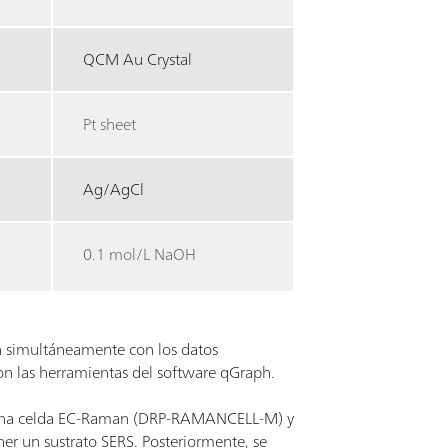
QCM Au Crystal
Pt sheet
Ag/AgCl
0.1 mol/L NaOH
n simultáneamente con los datos
con las herramientas del software qGraph.
n una celda EC-Raman (DRP-RAMANCELL-M) y
er un sustrato SERS. Posteriormente, se