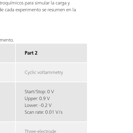
ctroquímicos para simular la carga y
 de cada experimento se resumen en la
rimento.
Part 2
Cyclic voltammetry
Start/Stop: 0 V
Upper: 0.9 V
Lower: -0.2 V
Scan rate: 0.01 V/s
Three-electrode