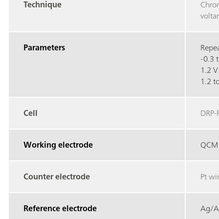
Technique
Chron
volta
Parameters
Repea
-0.3 
1.2 V
1.2 t
Cell
DRP-
Working electrode
QCM 
Counter electrode
Pt wi
Reference electrode
Ag/A