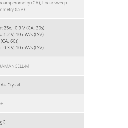
oamperometry (CA), linear sweep
mmetry (LSV)
t 25x, -0.3 V (CA, 30s)
to 1.2 V, 10 mV/s (LSV)
 (CA, 60s)
o -0.3 V, 10 mV/s (LSV)
RAMANCELL-M
Au Crystal
re
gCl