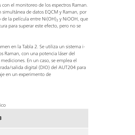
s con el monitoreo de los espectros Raman.
ción simultánea de datos EQCM y Raman, por
do de la película entre Ni(OH)₂ y NiOOH, que
tura para superar este efecto, pero no se
en en la Tabla 2. Se utiliza un sistema i-
os Raman, con una potencia láser del
 mediciones. En un caso, se emplea el
rada/salida digital (DIO) del AUT204 para
taje en un experimento de
ico
3