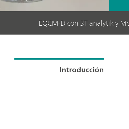
EQCM-D con 3T analytik y M
Introducción