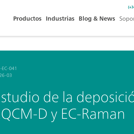
(+3
Productos
Industrias
Blog & News
Sopor
-EC-041
26-03
studio de la deposici
EQCM-D y EC-Raman