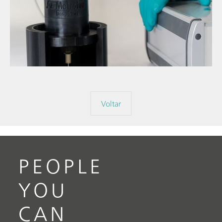
Configuraçõe
// Artigo
espectroelet
// Espectroeletroquímica
intuitivas e f
// General knowledge
Voltar
PEOPLE
YOU
CAN