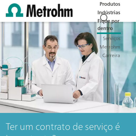
Produtos
Indústrias
Fique por
dentro
Serviços
Metrohm
Carreira
Ter um contrato de serviço é