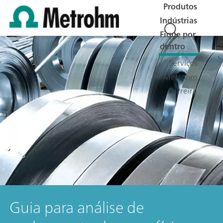
Produtos
Indústrias
Fique por
dentro
Serviços
Metrohm
Carreira
Guia para análise de