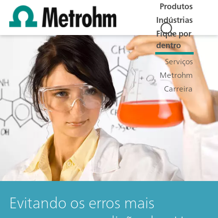
Produtos
Indústrias
Fique por
dentro
Serviços
Metrohm
Carreira
Evitando os erros mais