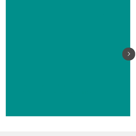
Fully Automated Determination of
pH Using Flow Cell Technology
// Soluções farmacêuticas
// Medição de pH-íon-OD-condutividade