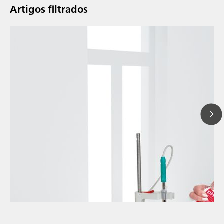
Artigos filtrados
// Artigo
// Medida de pH
// General knowledge