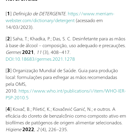
[
1
]
Definição de DETERGENTE
.
https://www.merriam-
webster.com/dictionary/detergent
(acessado em
14/03/2023).
[
2
] Saha, T.; Khadka, P.; Das, S. C. Desinfetante para as mãos
à base de álcool – composição, uso adequado e precauções.
Germes
2021
,
11
(3), 408–417.
DOI:10.18683/germes.2021.1278
[
3
] Organização Mundial de Saúde. Guia para produção
local: formulações para esfregar as mãos recomendadas
pela OMS,
2010.
https://www.who.int/publications/i/item/WHO-IER-
PSP-2010.5
[
4
] Kovač, B.; Piletić, K.; Kovačević Ganić, N.; e outros. A
eficácia do cloreto de benzalcônio como composto ativo em
biofilmes de patógenos de origem alimentar selecionados.
Higiene
2022
,
2
(4), 226–235.