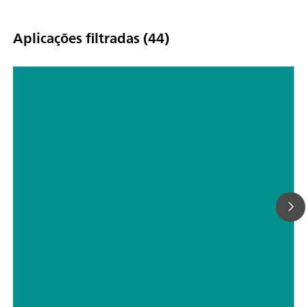
Aplicações filtradas (44)
Raman Spectroscopy as a Tool for
Process Analytical Technology
// Education & basic research
// Química