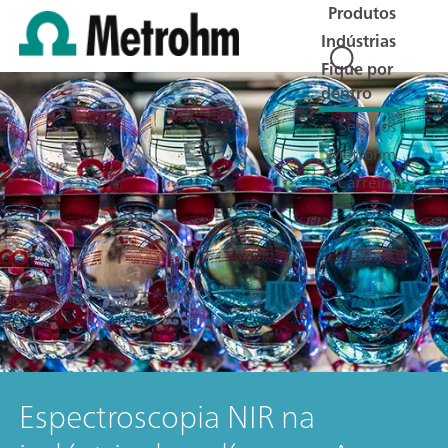
Produtos
Indústrias
Fique por
dentro
Serviços
Metrohm
Carreira
Espectroscopia NIR na