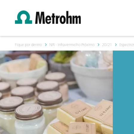
Fique por dentro
NIR - Infravermelho Próximo
20/21
Espectro