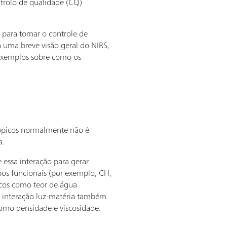
ntrolo de qualidade (CQ)
para tornar o controle de
a uma breve visão geral do NIRS,
 exemplos sobre como os
cópicos normalmente não é
a.
ssa interação para gerar
pos funcionais (por exemplo, CH,
icos como teor de água
 a interação luz-matéria também
como densidade e viscosidade.