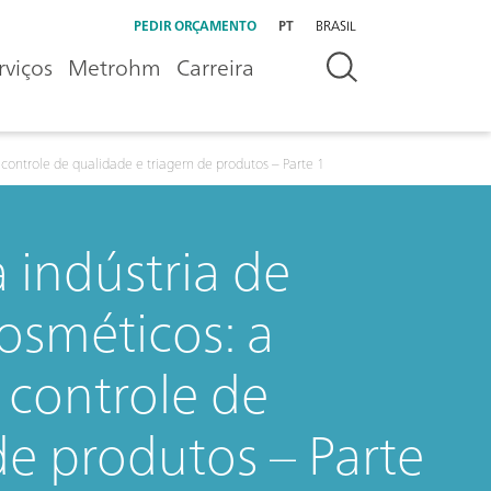
PEDIR ORÇAMENTO
PT
BRASIL
rviços
Metrohm
Carreira
 controle de qualidade e triagem de produtos – Parte 1
 indústria de
osméticos: a
 controle de
de produtos – Parte