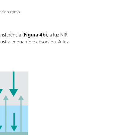
hecido como
ansferência (
Figura 4b
), a luz NIR
mostra enquanto é absorvida. A luz