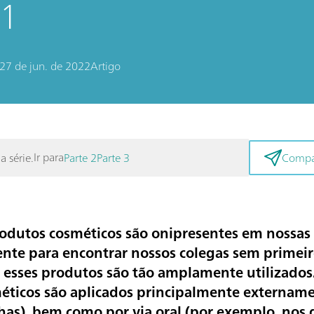
1
27 de jun. de 2022
Artigo
Ir para
a série.
Parte 2
Parte 3
Compar
odutos cosméticos são onipresentes em nossas v
mente para encontrar nossos colegas sem primei
ue esses produtos são tão amplamente utilizado
éticos são aplicados principalmente externam
nhas), bem como por via oral (por exemplo, nos 