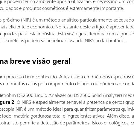
 que podem ter no ambiente após a utilização, é necessário um co
 cuidados e produtos cosméticos é extremamente importante.
o próximo (NIR) é um método analítico particularmente adequado 
mais eficiente e econômico. No restante deste artigo, é apresentad
equadas para esta indústria. Esta visão geral termina com alguns
e cosméticos podem se beneficiar usando NIRS no laboratório.
ma breve visão geral
 é um processo bem conhecido. A luz usada em métodos espectros
 mas em muitos casos por comprimento de onda ou números de ond
trohm DS2500 Liquid Analyzer ou DS2500 Solid Analyzer) mede e
igura 2
. O NIRS é especialmente sensível à presença de certos gru
roscopia NIR é um método ideal para quantificar parâmetros quím
e iodo, matéria gordurosa total e ingredientes ativos. Além disso,
tra. Isto permite a detecção de parâmetros físicos e reológicos, 