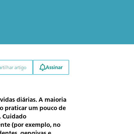
Assinar
tilhar artigo
idas diárias. A maioria
ro praticar um pouco de
s. Cuidado
ente (por exemplo, no
dentes, gengivas e