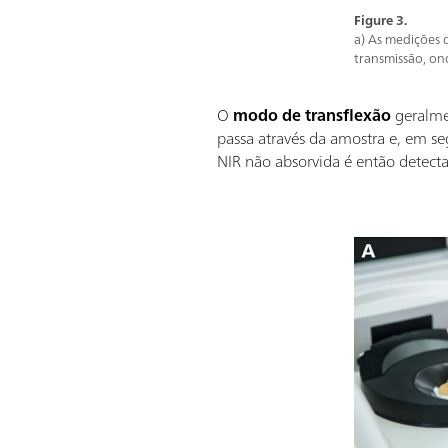
Figure 3.
a) As medições 
transmissão, on
O
modo de transflexão
geralme
passa através da amostra e, em seg
NIR não absorvida é então detectad