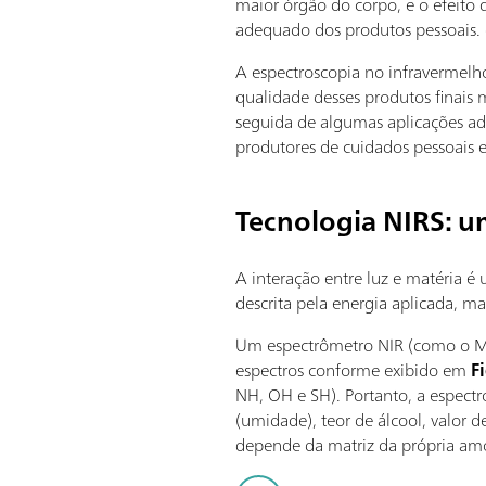
maior órgão do corpo, e o efeito
adequado dos produtos pessoais.
A espectroscopia no infravermelh
qualidade desses produtos finais 
seguida de algumas aplicações ad
produtores de cuidados pessoais 
Tecnologia NIRS: u
A interação entre luz e matéria
descrita pela energia aplicada,
Um espectrômetro NIR (como o Me
espectros conforme exibido em
F
NH, OH e SH). Portanto, a espect
(umidade), teor de álcool, valor d
depende da matriz da própria amos