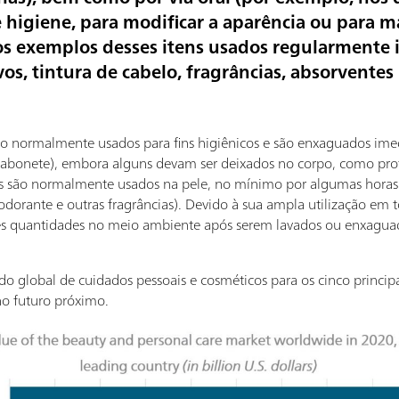
de higiene, para modificar a aparência ou para
os exemplos desses itens usados regularmente 
vos, tintura de cabelo, fragrâncias, absorventes 
são normalmente usados para fins higiênicos e são enxaguados im
sabonete), embora alguns devam ser deixados no corpo, como prote
s são normalmente usados na pele, no mínimo por algumas horas 
dorante e outras fragrâncias). Devido à sua ampla utilização em 
es quantidades no meio ambiente após serem lavados ou enxaguad
o global de cuidados pessoais e cosméticos para os cinco princip
 no futuro próximo.