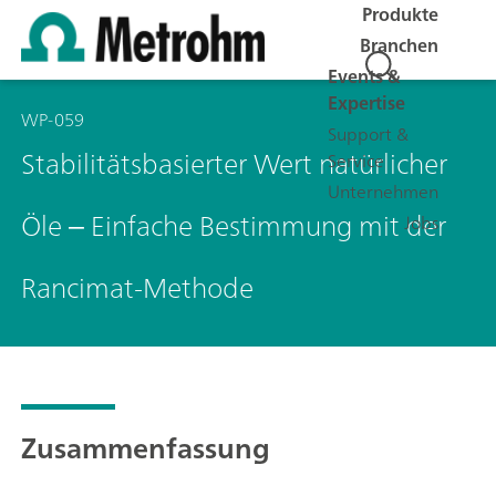
Produkte
Branchen
Events &
Expertise
WP-059
Support &
Stabilitätsbasierter Wert natürlicher
Service
Unternehmen
Öle ‒ Einfache Bestimmung mit der
Jobs
Rancimat-Methode
Zusammenfassung