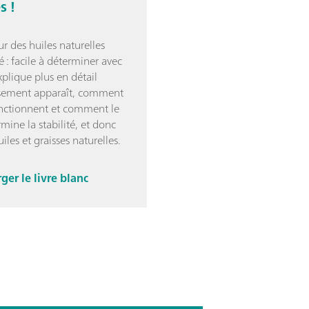
s !
ur des huiles naturelles
té : facile à déterminer avec
xplique plus en détail
sement apparaît, comment
onctionnent et comment le
mine la stabilité, et donc
uiles et graisses naturelles.
ger le livre blanc