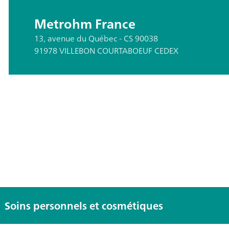
Metrohm France
13, avenue du Québec - CS 90038
91978 VILLEBON COURTABOEUF CEDEX
ité
Soins personnels et cosmétiques