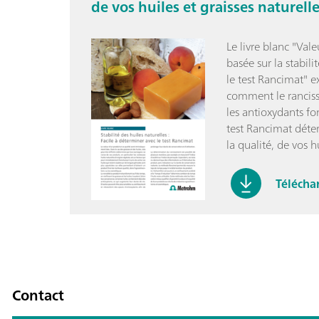
de vos huiles et graisses naturelle
Le livre blanc "Vale
basée sur la stabili
le test Rancimat" e
comment le rancis
les antioxydants f
test Rancimat déter
la qualité, de vos h
Téléchar
Contact