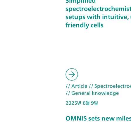
Simplified
spectroelectrochemis
setups with intuitive,
friendly cells
// Article
// Spectroelectro
// General knowledge
2025년 6월 9일
OMNIS sets new mile