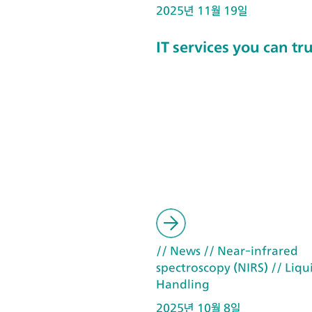
2025년 11월 19일
IT services you can tr
// News
// Near-infrared
spectroscopy (NIRS)
// Liqu
Handling
2025년 10월 8일