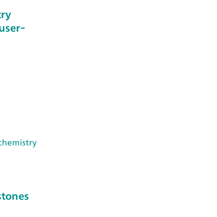
try
 user-
chemistry
stones