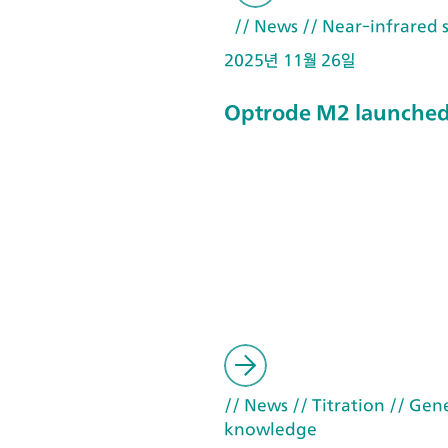
// News
// Near-infrared 
2025년 11월 26일
Optrode M2 launche
// News
// Titration
// Gene
knowledge