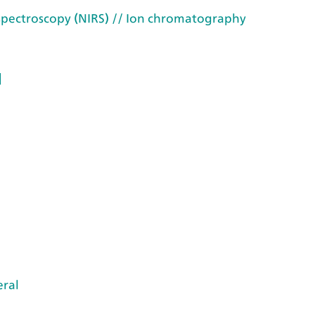
spectroscopy (NIRS)
// Ion chromatography
d
ral