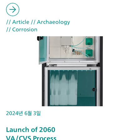
// Article
// Archaeology
// Corrosion
2024년 6월 3일
Launch of 2060
VA/CVS Process