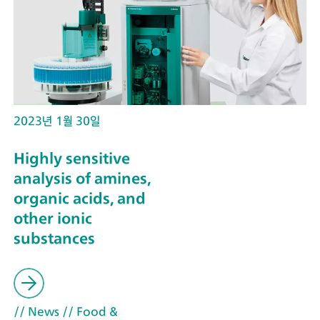
2023년 1월 30일
Highly sensitive
analysis of amines,
organic acids, and
other ionic
substances
// News
// Food &