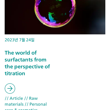
2023년 7월 24일
The world of
surfactants from
the perspective of
titration
// Article
// Raw
materials
// Personal