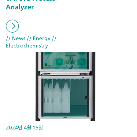
Analyzer
// News
// Energy
//
Electrochemistry
2024년 4월 15일