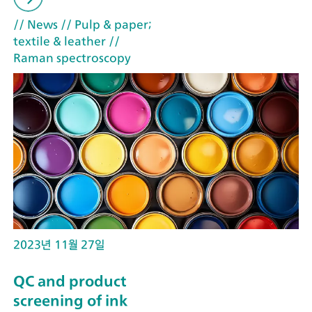
// News
// Pulp & paper;
textile & leather
//
Raman spectroscopy
2023년 11월 27일
QC and product
screening of ink