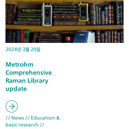
2024년 3월 20일
Metrohm
Comprehensive
Raman Library
update
// News
// Education &
basic research
//