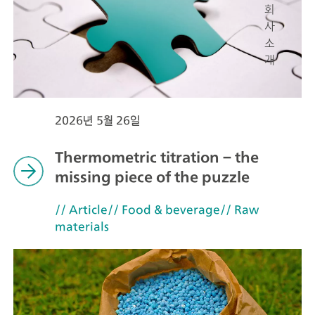
회
사
소
개
2026년 5월 26일
Thermometric titration – the
missing piece of the puzzle
// Article
// Food & beverage
// Raw
materials