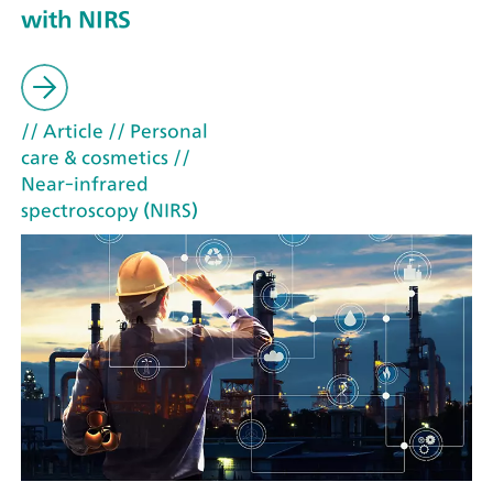
with NIRS
// Article
// Personal
care & cosmetics
//
Near-infrared
spectroscopy (NIRS)