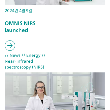
2024년 4월 9일
OMNIS NIRS
launched
// News
// Energy
//
Near-infrared
spectroscopy (NIRS)