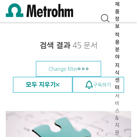
제
품
정
보
적
용
검색 결과
45 문서
분
야
지
Change filter
식
센
모두 지우기
구독하기
터
서
비
스
&
지
원