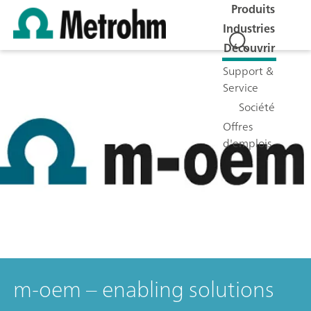
Produits
Industries
Découvrir
Support &
Service
Société
Offres
d'emplois
m-oem – enabling solutions