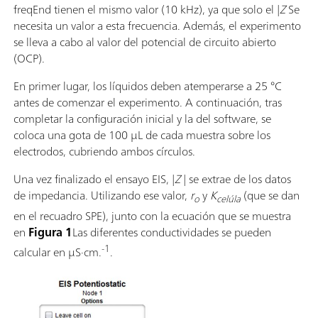
freqEnd tienen el mismo valor (10 kHz), ya que solo el |
Z
Se
necesita un valor a esta frecuencia. Además, el experimento
se lleva a cabo al valor del potencial de circuito abierto
(OCP).
En primer lugar, los líquidos deben atemperarse a 25 °C
antes de comenzar el experimento. A continuación, tras
completar la configuración inicial y la del software, se
coloca una gota de 100 µL de cada muestra sobre los
electrodos, cubriendo ambos círculos.
Una vez finalizado el ensayo EIS, |
Z
|
se extrae de los datos
de impedancia. Utilizando ese valor,
r
y
K
(que se dan
o
celúla
en el recuadro SPE), junto con la ecuación que se muestra
en
Figura 1
Las diferentes conductividades se pueden
-1
calcular en µS·cm.
.