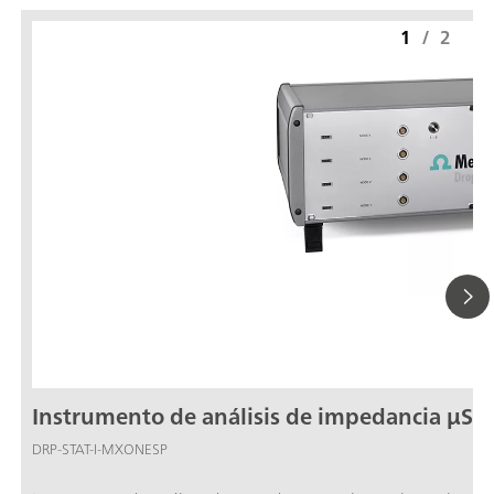
1
/
2
Instrumento de análisis de impedancia µSt
DRP-STAT-I-MXONESP