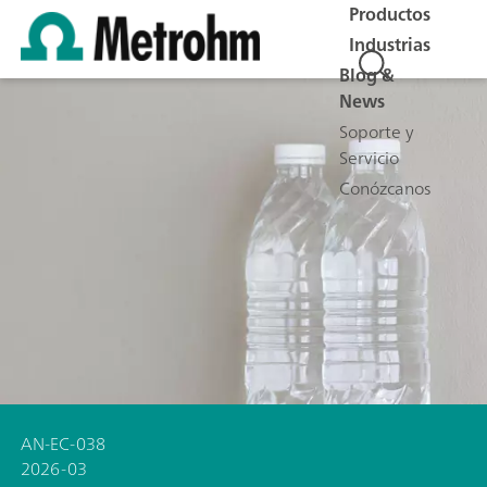
Productos
Industrias
Blog &
News
Soporte y
Servicio
Conózcanos
AN-EC-038
2026-03