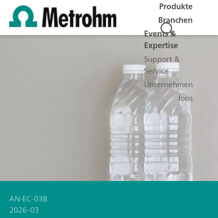
Produkte
Branchen
Events &
Expertise
Support &
Service
Unternehmen
Jobs
AN-EC-038
2026-03