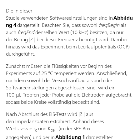
Die in dieser
Studie verwendeten Softwareeinstellungen sind in
Abbildu
ng 4
dargestellt. Beachten Sie, dass sowohl
freqBegin
als
auch
freqEnd
denselben Wert (10 kHz) besitzen, da nur
der Betrag |Z | bei dieser Frequenz benötigt wird. Darüber
hinaus wird das Experiment beim Leerlaufpotentials (OCP)
durchgeführt.
Zunächst müssen die Flüssigkeiten vor Beginn des
Experiments auf 25 °C temperiert werden. Anschließend,
nachdem sowohl der Versuchsaufbau als auch die
Softwareeinstellungen abgeschlossen sind, wird ein
100‑µL‑Tropfen jeder Probe auf die Elektroden aufgebracht,
sodass beide Kreise vollständig bedeckt sind.
Nach Abschluss des EIS-Tests wird |Z | aus
den Impedanzdaten extrahiert. Anhand dieses
Werts sowie r
und K
(in der SPE-Box
o
cell
angegeben) und der in
Abbildung 1
dargestellten