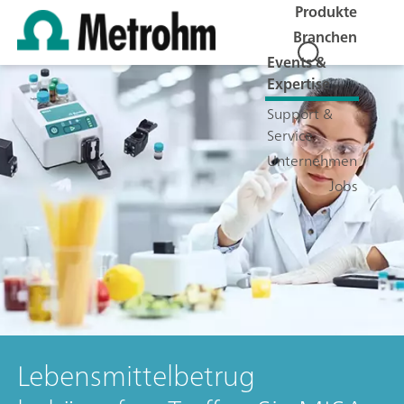
Produkte
Branchen
Events &
Expertise
Support &
Service
Unternehmen
Jobs
Lebensmittelbetrug