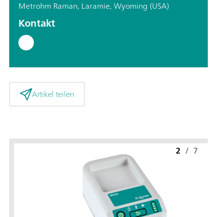
Metrohm Raman, Laramie, Wyoming (USA)
Kontakt
Artikel teilen
2
/
7