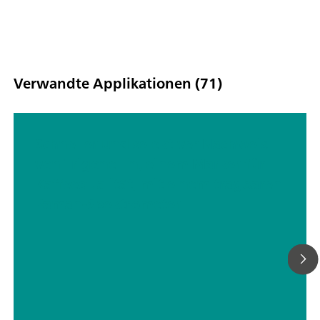
1-Aufsätze für flexible Probenahmeoptionen. Der Betrieb des
Analysators ist über BlueTooth oder USB-Konnektivität mögli
MISA Basic-Paket ermöglicht es den Benutzern, MISA an ihre
Bedürfnisse anzupassen. Es ist ein Starterpaket, das die
Basiskomponenten für die Durchführung von SERS-Analysen 
Verwandte Applikationen (71)
den Nanopartikellösungen von Metrohm enthält.Das MISA Ba
Paket enthält das MISA-Gerät, ein MISA Vial Attachment, ein
Minikabel, ein USB-Netzteil und die Software MISA Cal zum B
Schneller und selektiver Nachweis
des Gerätes.
von Trigonellin, einem Marker für
Kaffeequalität, mit einem tragbaren
Raman-Spektrometer