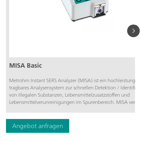
MISA Basic
Metrohm Instant SERS Analyzer (MISA) ist ein hochleistungsfä
tragbares Analysensystem zur schnellen Detektion / Identifizi
von illegalen Substanzen, Lebensmittelzusatzstoffen und
Lebensmittelverunreinigungen im Spurenbereich. MISA verfügt
über einen hocheffizienten Spektrographen, der mit der
einzigartigen Orbital-Raster-Scan (ORS)-Technologie von Me
ausgestattet ist. Er hat einen minimalen Platzbedarf und eine
Angebot anfragen
verlängerte Batterielebensdauer, perfekt für Tests vor Ort oder
mobile Laboranwendungen. MISA bietet verschiedene Laser-K