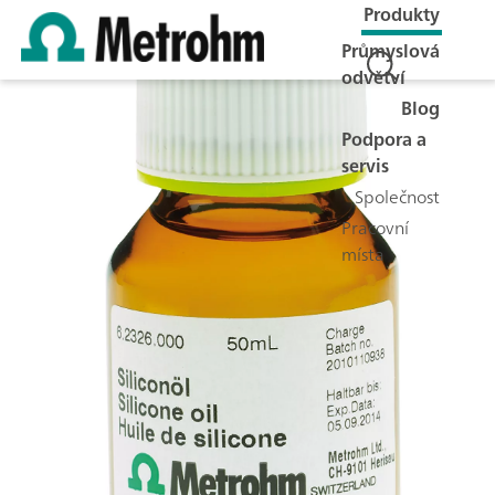
Produkty
Průmyslová
odvětví
Blog
Podpora a
servis
Společnost
Pracovní
místa