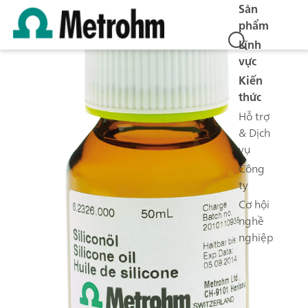
Sản
phẩm
Lĩnh
vực
Kiến
thức
Hỗ trợ
& Dịch
vụ
Công
ty
Cơ hội
nghề
nghiệp