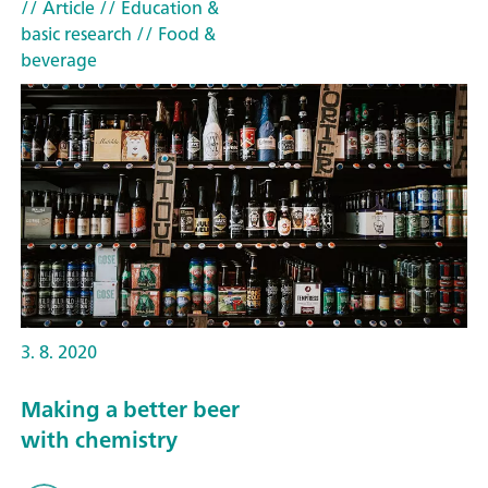
// Article
// Education &
basic research
// Food &
beverage
3. 8. 2020
Making a better beer
with chemistry