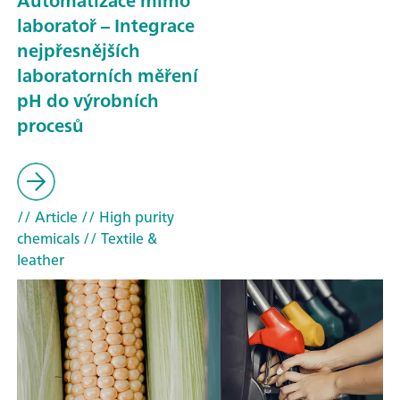
Automatizace mimo
laboratoř – Integrace
nejpřesnějších
laboratorních měření
pH do výrobních
procesů
// Article
// High purity
chemicals
// Textile &
leather