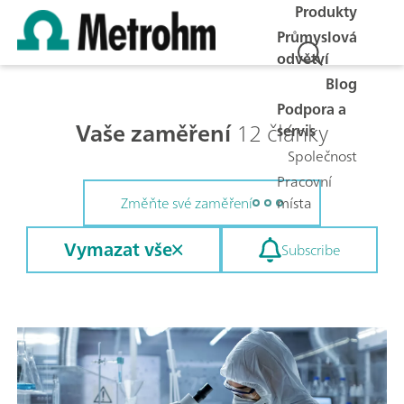
Produkty
Průmyslová
odvětví
Blog
Podpora a
Vaše zaměření
12 články
servis
Společnost
Pracovní
místa
Změňte své zaměření
Vymazat vše
Subscribe