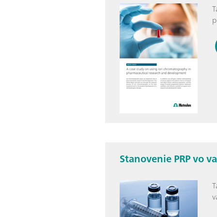
T
p
Stanovenie PRP vo va
T
v