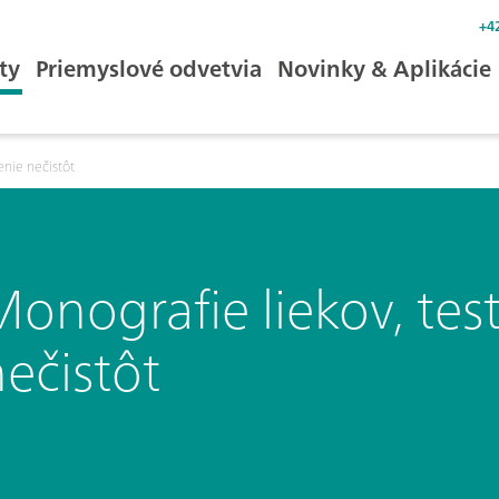
+4
ty
Priemyslové odvetvia
Novinky & Aplikácie
enie nečistôt
onografie liekov, tes
ečistôt