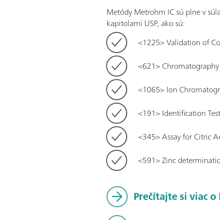
Metódy Metrohm IC sú plne v súl
kapitolami USP, ako sú:
<1225> Validation of C
<621> Chromatography
<1065> Ion Chromatog
<191> Identification Tes
<345> Assay for Citric 
<591> Zinc determinati
Prečítajte si viac