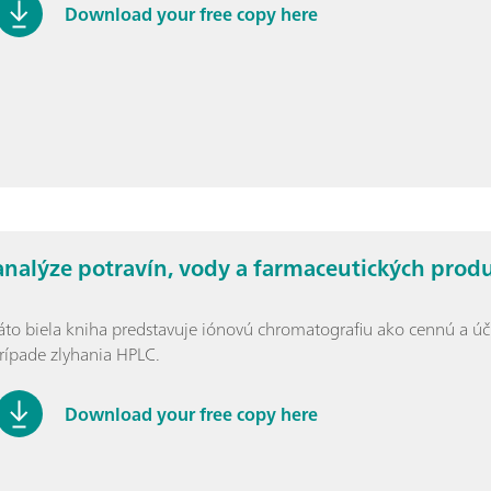
Download your free copy here
 analýze potravín, vody a farmaceutických prod
áto biela kniha predstavuje iónovú chromatografiu ako cennú a úč
rípade zlyhania HPLC.
Download your free copy here