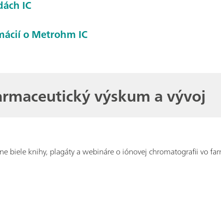
dách IC
rmácií o Metrohm IC
armaceutický výskum a vývoj
e biele knihy, plagáty a webináre o iónovej chromatografii vo fa