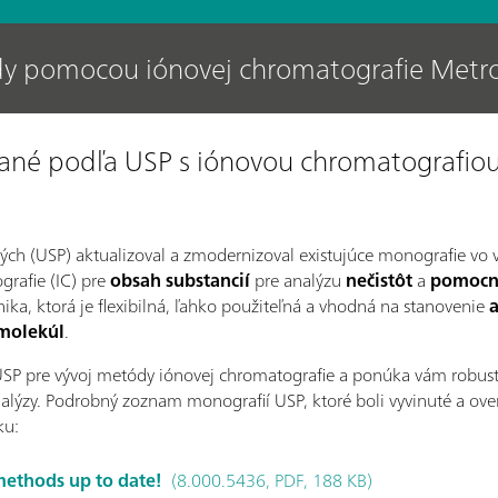
ódy pomocou iónovej chromatografie Met
ané podľa USP s iónovou chromatografio
kých (USP) aktualizoval a zmodernizoval existujúce monografie vo
grafie (IC) pre
obsah substancií
pre analýzu
nečistôt
a
pomocn
ika, ktorá je flexibilná, ľahko použiteľná a vhodná na stanovenie
molekúl
.
USP pre vývoj metódy iónovej chromatografie a ponúka vám robustn
alýzy. Podrobný zoznam monografií USP, ktoré boli vyvinuté a ov
ku:
methods up to date!
(8.000.5436, PDF, 188 KB)