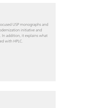
C-focused USP monographs and
dernization initiative and
In addition, it explains what
red with HPLC.