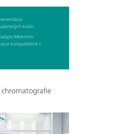
lementácia
valentných kolón
ľadajte Metrohm
kácie kompatibilné s
j chromatografie