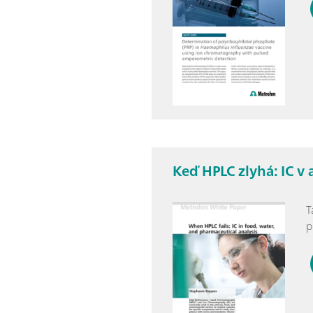
Keď HPLC zlyhá: IC v
T
p