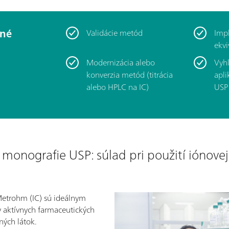
ané
Validácie metód
Imp
ekvi
Modernizácia alebo
Vyh
konverzia metód (titrácia
apli
alebo HPLC na IC)
USP
 monografie USP: súlad pri použití iónove
Metrohm (IC) sú ideálnym
y aktívnych farmaceutických
ných látok.