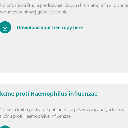
áto prípadová štúdia predstavuje iónovú chromatografiu ako vhodný 
roduktov bunkovej génovej terapie.
Download your free copy here
kcíne proti Haemophilus influenzae
áto biela kniha poskytuje pohľad na úspešný vývoj analytickej m
akcínu proti Haemophilus influenzae.