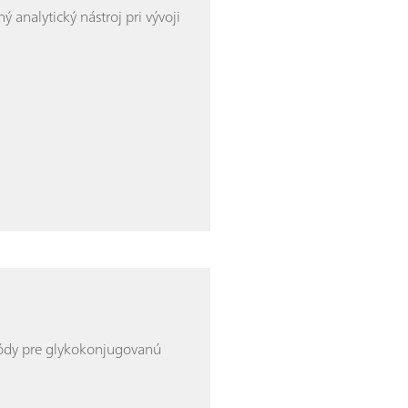
analytický nástroj pri vývoji
etódy pre glykokonjugovanú