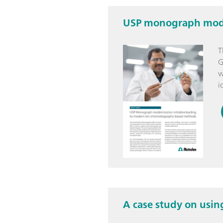
USP monograph mode
T
G
w
i
A case study on usi