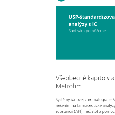
USP-štandardizov
analýzy s IC
Radi vám pomôžeme:
Všeobecné kapitoly a
Metrohm
Systémy iónovej chromatografie 
riešením na farmaceutické analýz
substancií (API), nečistôt a pomoc