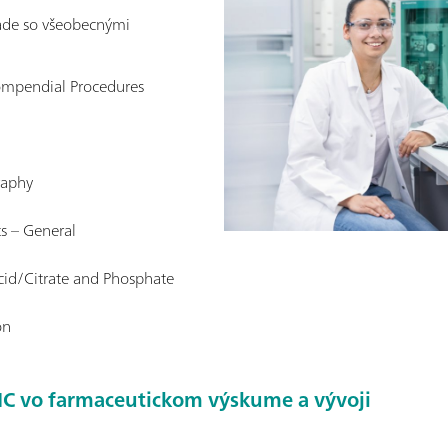
ade so všeobecnými
ompendial Procedures
raphy
ts – General
Acid/Citrate and Phosphate
on
 o IC vo farmaceutickom výskume a vývoji