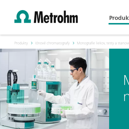
Produk
Produkty
Iónové chromatografy
Monografie liekov, testy a stanov
M
n