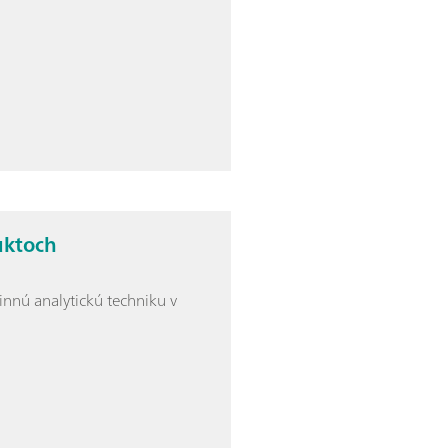
uktoch
innú analytickú techniku v