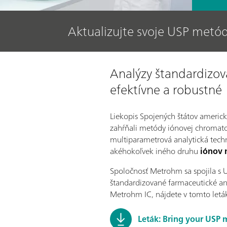
Aktualizujte svoje USP met
Analýzy štandardizov
efektívne a robustné
Liekopis Spojených štátov americ
zahŕňali metódy iónovej chromato
multiparametrová analytická techn
akéhokoľvek iného druhu
iónov 
Spoločnosť Metrohm sa spojila s 
štandardizované farmaceutické an
Metrohm IC, nájdete v tomto letá
Leták: Bring your USP 