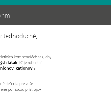
rohm
u: Jednoduché,
 všetkých kompendiách tak, aby
ých látok
. IC je robustná
aniónov
,
katiónov
a
é riešenia pre vaše
erené pomocou prístrojov