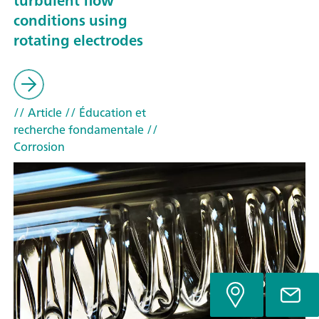
turbulent flow
conditions using
rotating electrodes
// Article
// Éducation et
recherche fondamentale
//
Corrosion