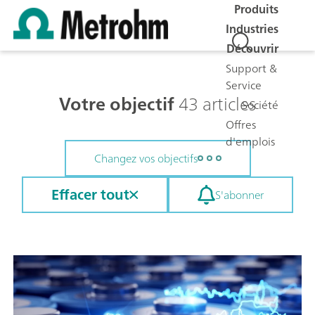
Produits
Industries
Découvrir
Support &
Service
Votre objectif
43 articles
Société
Offres
d'emplois
Changez vos objectifs
Effacer tout
S'abonner