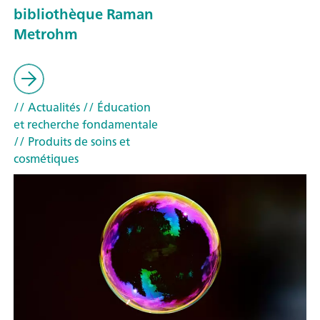
bibliothèque Raman
Metrohm
// Actualités
// Éducation
et recherche fondamentale
// Produits de soins et
cosmétiques