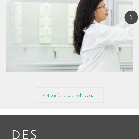
4 juin
// Article
Compr
// Chromatographie Ionique
dans 
// Connaissances générales
Retour à la page d'accueil
DES