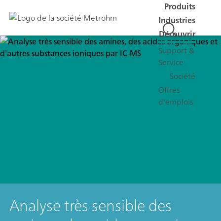
Produits
Industries
Découvrir
Support &
Service
Société
Offres
d'emplois
Analyse très sensible des