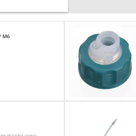
/ M6
utomatizados como