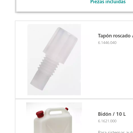
Piezas incluidas
Tapón roscado 
6.1446.040
Bidón / 10 L
6.1621.000
Para sistemas a