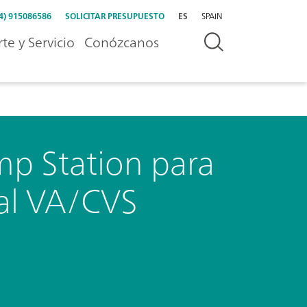
4) 915086586
SOLICITAR PRESUPUESTO
ES
SPAIN
te y Servicio
Conózcanos
p Station para
nal VA/CVS