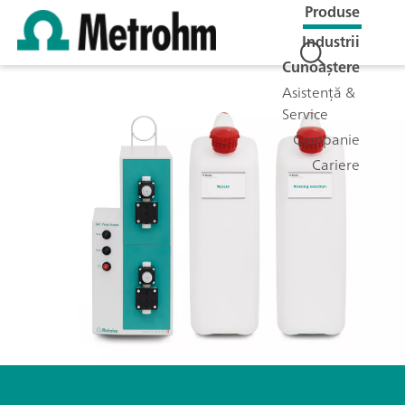
Produse
Industrii
Cunoaștere
Asistență &
Service
Companie
Cariere