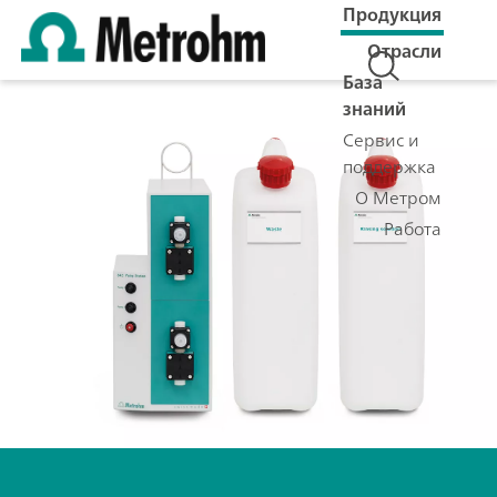
Продукция
Отрасли
База
знаний
Сервис и
поддержка
О Метром
Работа