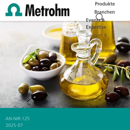
Produkte
Branchen
Events &
Expertise
Support &
Service
Unternehmen
Jobs
AN-NIR-125
2025-07