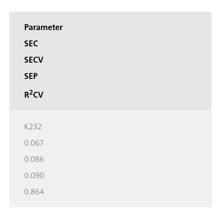
Parameter
SEC
SECV
SEP
2
R
CV
K232
0.067
0.086
0.090
0.864