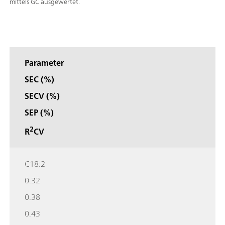
mittels GC ausgewertet.
Parameter
SEC (%)
SECV (%)
SEP (%)
2
R
CV
C18:2
0.32
0.38
0.43