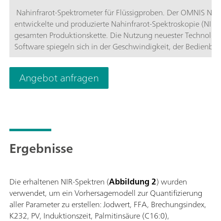
Nahinfrarot-Spektrometer für Flüssigproben. Der OMNIS NIR A
entwickelte und produzierte Nahinfrarot-Spektroskopie (NIRS)
gesamten Produktionskette. Die Nutzung neuester Technolo
Software spiegeln sich in der Geschwindigkeit, der Bedienbark
Spektrometer wider.Die Vorteile des OMNIS NIR Analyzer Liq
weniger als 10 Sekunden; Temperaturkontrolle an der Probe
Angebot anfragen
Einsetzen und der Entnahme des Probengefässes; Einfache E
Verknüpfung mit weiteren Analysetechnologien (Titration); U
unterschiedlicher Pfadlänge;
Ergebnisse
Die erhaltenen NIR-Spektren (
Abbildung 2
) wurden
verwendet, um ein Vorhersagemodell zur Quantifizierung
aller Parameter zu erstellen: Jodwert, FFA, Brechungsindex,
K232, PV, Induktionszeit, Palmitinsäure (C16:0),