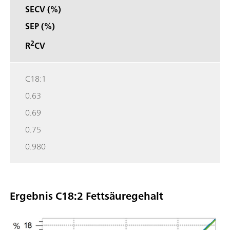
SECV (%)
SEP (%)
2
R
CV
C18:1
0.63
0.69
0.75
0.980
Ergebnis C18:2 Fettsäuregehalt