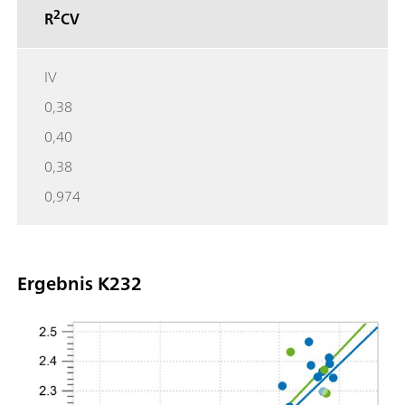
2
R
CV
IV
0,38
0,40
0,38
0,974
Ergebnis K232