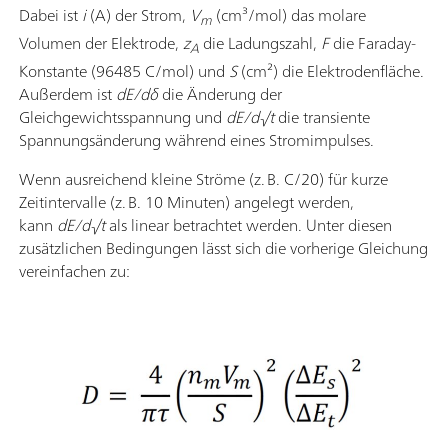
Dabei ist
i
(A) der Strom,
V
(cm³/mol) das molare
m
Volumen der Elektrode,
z
die Ladungszahl,
F
die Faraday-
A
Konstante (96485 C/mol) und
S
(cm²) die Elektrodenfläche.
Außerdem ist
dE/dδ
die Änderung der
Gleichgewichtsspannung und
dE/d√t
die transiente
Spannungsänderung während eines Stromimpulses.
Wenn ausreichend kleine Ströme (z. B. C/20) für kurze
Zeitintervalle (z. B. 10 Minuten) angelegt werden,
kann
dE/d√t
als linear betrachtet werden. Unter diesen
zusätzlichen Bedingungen lässt sich die vorherige Gleichung
vereinfachen zu: