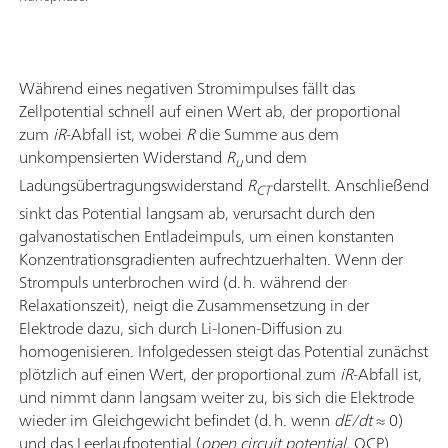
Während eines negativen Stromimpulses fällt das
Zellpotential schnell auf einen Wert ab, der proportional
zum
iR
-Abfall ist, wobei
R
die Summe aus dem
unkompensierten Widerstand
R
und dem
u
Ladungsübertragungswiderstand
R
darstellt. Anschließend
CT
sinkt das Potential langsam ab, verursacht durch den
galvanostatischen Entladeimpuls, um einen konstanten
Konzentrationsgradienten aufrechtzuerhalten. Wenn der
Strompuls unterbrochen wird (d. h. während der
Relaxationszeit), neigt die Zusammensetzung in der
Elektrode dazu, sich durch Li-Ionen-Diffusion zu
homogenisieren. Infolgedessen steigt das Potential zunächst
plötzlich auf einen Wert, der proportional zum
iR
-Abfall ist,
und nimmt dann langsam weiter zu, bis sich die Elektrode
wieder im Gleichgewicht befindet (d. h. wenn
dE/dt
≈ 0)
und das Leerlaufpotential (
open circuit potential
, OCP)