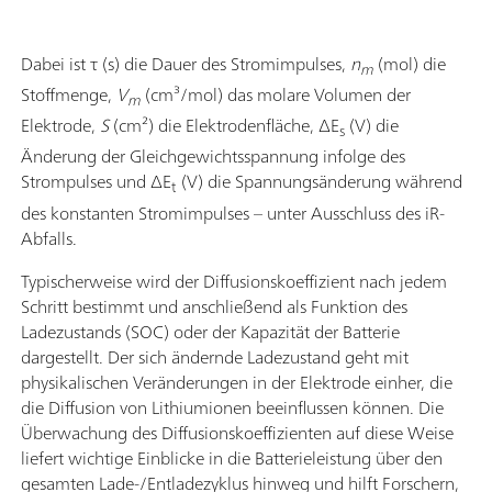
Dabei ist τ (s) die Dauer des Stromimpulses,
n
(mol) die
m
Stoffmenge,
V
(cm³/mol) das molare Volumen der
m
Elektrode,
S
(cm²) die Elektrodenfläche, ΔE
(V) die
s
Änderung der Gleichgewichtsspannung infolge des
Strompulses und ΔE
(V) die Spannungsänderung während
t
des konstanten Stromimpulses – unter Ausschluss des iR-
Abfalls.
Typischerweise wird der Diffusionskoeffizient nach jedem
Schritt bestimmt und anschließend als Funktion des
Ladezustands (SOC) oder der Kapazität der Batterie
dargestellt. Der sich ändernde Ladezustand geht mit
physikalischen Veränderungen in der Elektrode einher, die
die Diffusion von Lithiumionen beeinflussen können. Die
Überwachung des Diffusionskoeffizienten auf diese Weise
liefert wichtige Einblicke in die Batterieleistung über den
gesamten Lade-/Entladezyklus hinweg und hilft Forschern,