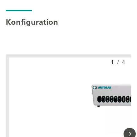
Konfiguration
1
/
4