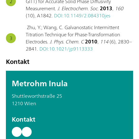
GITT) for Accurate Solid Phase Diffusivity
Measurement.
J. Electrochem. Soc.
2013
,
160
(10), A1842.
DOI:10.1149/2.084310jes
Zhu, Y.; Wang, C. Galvanostatic Intermittent
Titration Technique for Phase-Transformation
Electrodes.
J. Phys. Chem. C
2010
,
114
(6), 2830–
2841.
DOI:10.1021/jp9113333
Kontakt
Metrohm Inula
Shuttleworthstraße 25
1210 Wien
Kontakt