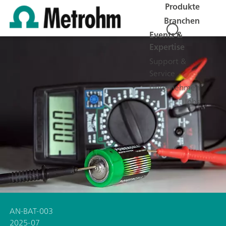
Produkte
Branchen
Events &
Expertise
Support &
Service
Unternehmen
Jobs
AN-BAT-003
2025-07