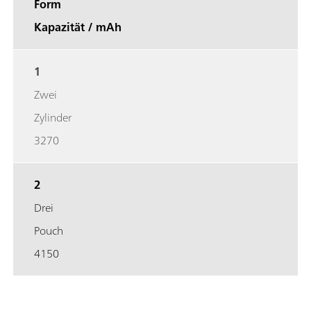
Form
Kapazität / mAh
1
Zwei
Zylinder
3270
2
Drei
Pouch
4150