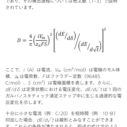
であり、その導出過程については他文献［1–3］で説明
されています。
ここで、
i
（A）は電流、
Vₘ
（cm³/mol）は電極のモル体
積、
zₐ
は電荷数、
F
はファラデー定数（96485
C/mol）、
S
（cm²）は電極面積を表します。さらに、
dE/dδ
は定常状態における電圧変化、
dE/d√t
は 1 回の
ガルバノスタティック滴定ステップ中に生じる過渡的な電
圧変化を示します。
十分に小さな電流（例：C/20）を短時間（例：10 分）
印加した場合、
dE/d√t
は線形とみなすことができま
す。これらの条件が満たされると、前述の式は次のよう