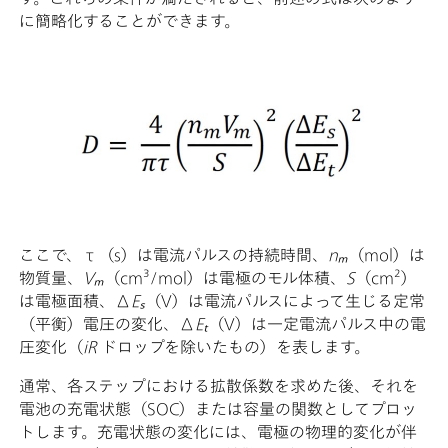
に簡略化することができます。
ここで、τ（s）は電流パルスの持続時間、
nₘ
（mol）は
物質量、
Vₘ
（cm³/mol）は電極のモル体積、
S
（cm²）
は電極面積、Δ
Eₛ
（V）は電流パルスによって生じる定常
（平衡）電圧の変化、Δ
Eₜ
（V）は一定電流パルス中の電
圧変化（
iR
ドロップを除いたもの）を表します。
通常、各ステップにおける拡散係数を求めた後、それを
電池の充電状態（SOC）または容量の関数としてプロッ
トします。充電状態の変化には、電極の物理的変化が伴