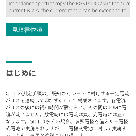
impedance spectroscopy.The PGSTAT302N is the succe
current is 2 A, the current range can be extended to 2
resolution is 30 fA at a current range of 10 nA.
見積書依頼
はじめに
GITT の測定手順は、既知の C レートに対応する一定電流
パルスを連続して印加することで構成されます。各電流
パルスの後には緩和時間が設けられ、その間はセルに電
流が流れません。放電時には電流は負、充電時には正と
なります。GITT は多くの場合、参照電極を備えた三電極
式電池で実施されますが、二電極式電池に対して実施す
ることも、有用な検討となり得ます。