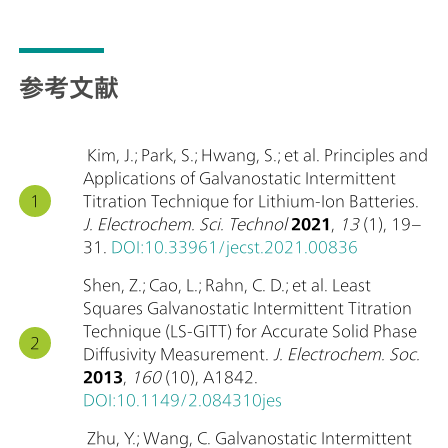
参考文献
Kim, J.; Park, S.; Hwang, S.; et al. Principles and
Applications of Galvanostatic Intermittent
Titration Technique for Lithium-Ion Batteries.
J. Electrochem. Sci. Technol
2021
,
13
(1), 19–
31.
DOI:10.33961/jecst.2021.00836
Shen, Z.; Cao, L.; Rahn, C. D.; et al. Least
Squares Galvanostatic Intermittent Titration
Technique (LS-GITT) for Accurate Solid Phase
Diffusivity Measurement.
J. Electrochem. Soc.
2013
,
160
(10), A1842.
DOI:10.1149/2.084310jes
Zhu, Y.; Wang, C. Galvanostatic Intermittent