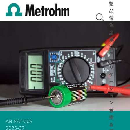
製
品
情
報
産
業
別
ア
プ
リ
ケ
ー
シ
ョ
ン
検
索
AN-BAT-003
＆
2025-07