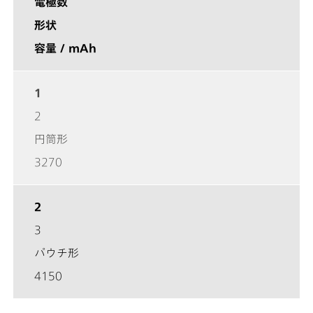
電極数
形状
容量 / mAh
1
2
円筒形
3270
2
3
パウチ形
4150