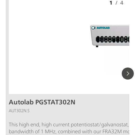
1
/
4
Autolab PGSTAT302N
AUT302N.S
This high end, high current potentiostat/galvanostat, w
bandwidth of 1 MHz, combined with our FRA32M module,