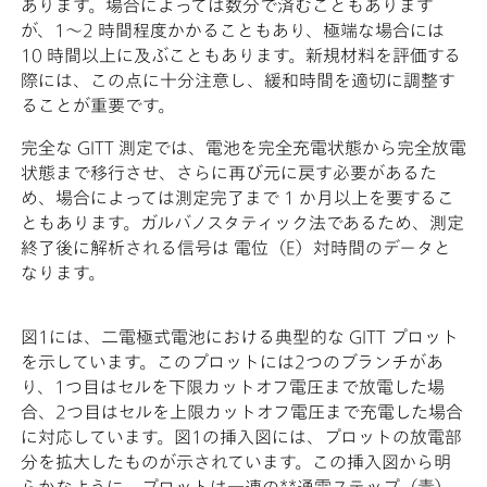
あります。場合によっては数分で済むこともあります
が、1～2 時間程度かかることもあり、極端な場合には
10 時間以上に及ぶこともあります。新規材料を評価する
際には、この点に十分注意し、緩和時間を適切に調整す
ることが重要です。
完全な GITT 測定では、電池を完全充電状態から完全放電
状態まで移行させ、さらに再び元に戻す必要があるた
め、場合によっては測定完了まで 1 か月以上を要するこ
ともあります。ガルバノスタティック法であるため、測定
終了後に解析される信号は 電位（E）対時間のデータと
なります。
図1には、二電極式電池における典型的な GITT プロット
を示しています。このプロットには2つのブランチがあ
り、1つ目はセルを下限カットオフ電圧まで放電した場
合、2つ目はセルを上限カットオフ電圧まで充電した場合
に対応しています。図1の挿入図には、プロットの放電部
分を拡大したものが示されています。この挿入図から明