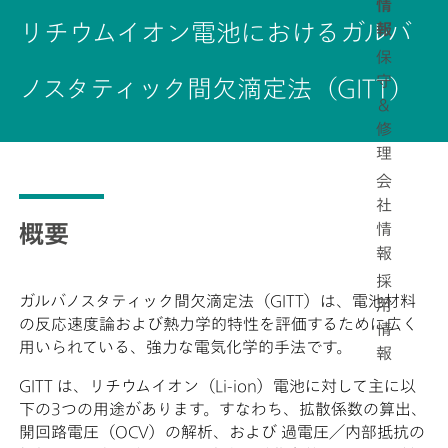
情
リチウムイオン電池におけるガルバ
報
保
守
ノスタティック間欠滴定法（GITT）
＆
修
理
会
社
情
概要
報
採
ガルバノスタティック間欠滴定法（GITT）は、電池材料
用
の反応速度論および熱力学的特性を評価するために広く
情
用いられている、強力な電気化学的手法です。
報
GITT は、リチウムイオン（Li-ion）電池に対して主に以
下の3つの用途があります。すなわち、拡散係数の算出、
開回路電圧（OCV）の解析、および 過電圧／内部抵抗の