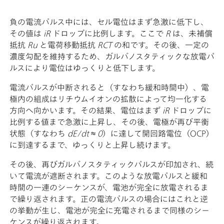
負の電流パルス中には、セル電位はまず急激に低下し、
その値は
iR
ドロップに比例します。ここで
R
は、未補償
抵抗
Ru
と電荷移動抵抗
RCT
の和です。その後、一定の
濃度勾配を維持するため、ガルバノスタティックな放電パ
ルスにより電位はゆっくりと低下します。
電流パルスが中断されると（すなわち緩和時間中）、電
極内の組成はリチウムイオンの拡散によって均一化する
方向へ向かいます。その結果、電位はまず
iR
ドロップに
比例する値まで急激に上昇し、その後、電極が再び平衡
状態（すなわち
dE/dt ≈ 0
）に達して開回路電位（OCP）
に到達するまで、ゆっくりと上昇し続けます。
その後、再びガルバノスタティックパルスが印加され、続
いて電流が遮断されます。このような放電パルスと緩和
時間の一連のシーケンスが、電池が完全に放電されるま
で繰り返されます。正の電流パルスの場合にはこれと逆
の挙動が生じ、電池が完全に充電されるまで同様のシー
ケンスが繰り返されます。