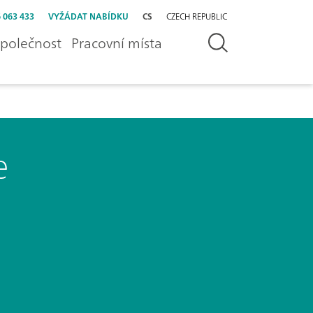
 063 433
VYŽÁDAT NABÍDKU
CS
CZECH REPUBLIC
polečnost
Pracovní místa
e