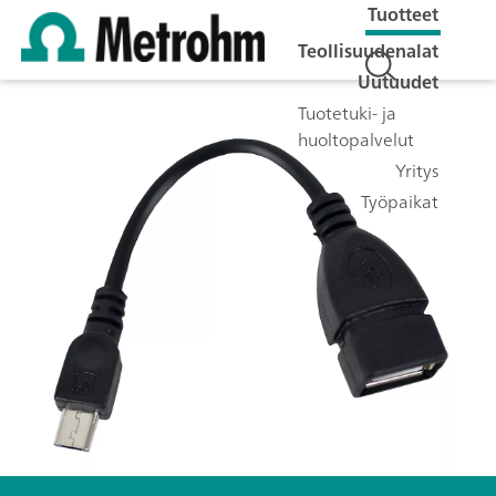
Tuotteet
Teollisuudenalat
Uutuudet
Tuotetuki- ja
huoltopalvelut
Yritys
Työpaikat