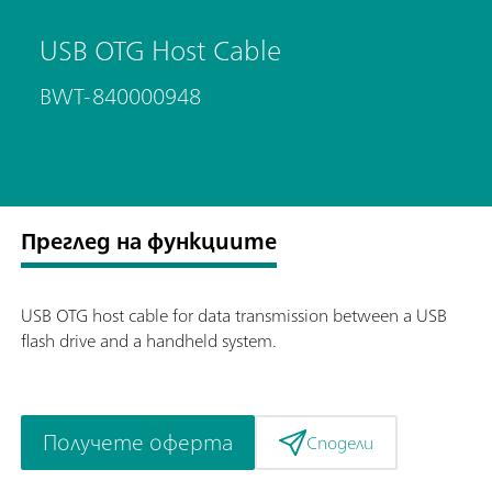
USB OTG Host Cable
BWT-840000948
Преглед на функциите
USB OTG host cable for data transmission between a USB
flash drive and a handheld system.
Получете оферта
Сподели