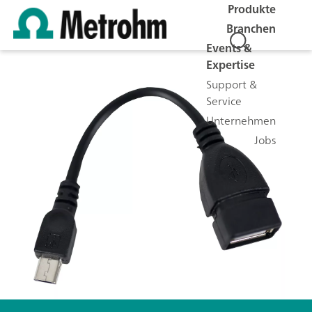
Produkte
Branchen
Events &
Expertise
Support &
Service
Unternehmen
Jobs