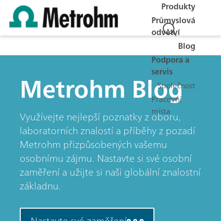
Produkty
Průmyslová
odvětví
Blog
Podpora a
servis
Metrohm Blog
Společnost
Pracovní
místa
Využívejte nejlepší poznatky z oboru,
laboratorních znalostí a příběhy z pozadí
Metrohm přizpůsobených vašemu
osobnímu zájmu. Nastavte si své osobní
zaměření a užijte si naši globální znalostní
základnu.
Nastavte své zaměření