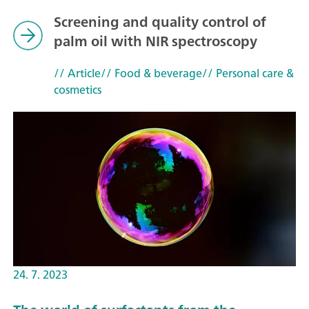
Screening and quality control of
palm oil with NIR spectroscopy
// Article
// Food & beverage
// Personal care &
cosmetics
24. 7. 2023