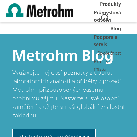
Produkty
Průmyslová
odvětví
Blog
Podpora a
servis
Metrohm Blog
Společnost
Pracovní
místa
Využívejte nejlepší poznatky z oboru,
laboratorních znalostí a příběhy z pozadí
Metrohm přizpůsobených vašemu
osobnímu zájmu. Nastavte si své osobní
zaměření a užijte si naši globální znalostní
základnu.
Nastavte své zaměření