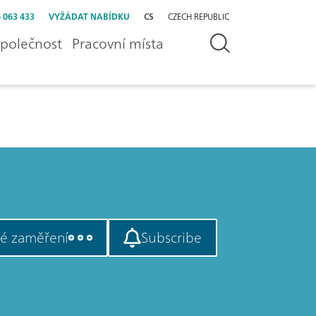
 063 433
VYŽÁDAT NABÍDKU
CS
CZECH REPUBLIC
polečnost
Pracovní místa
vé zaměření
Subscribe