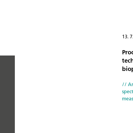
13. 7
Proc
tec
bio
PEOPLE
// Ar
YOU
spec
meas
CAN
TRUST