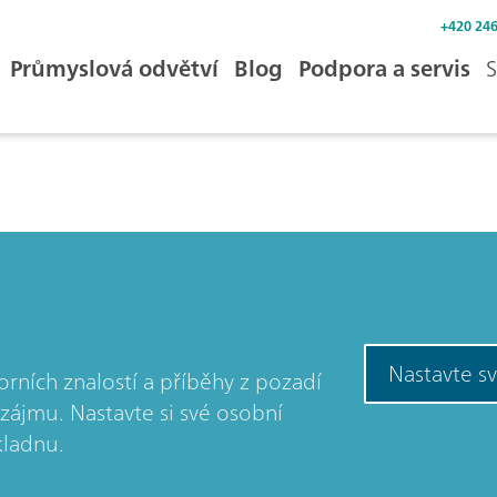
+420 246
Průmyslová odvětví
Blog
Podpora a servis
S
Nastavte s
orních znalostí a příběhy z pozadí
jmu. Nastavte si své osobní
kladnu.