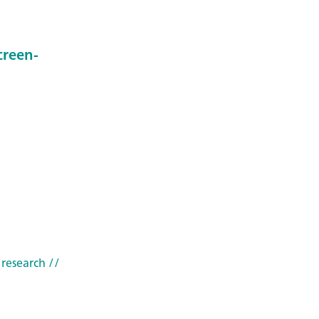
creen-
 research
//