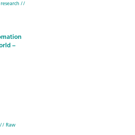
 research
//
tomation
orld –
// Raw