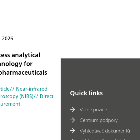
. 2026
ess analytical
hnology for
pharmaceuticals
ticle
// Near-infrared
Quick links
troscopy (NIRS)
// Direct
urement
Volné pozice
Centrum podpory
Vyhledávač dokumentů