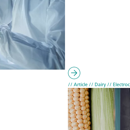
// Article
// Dairy
// Electro