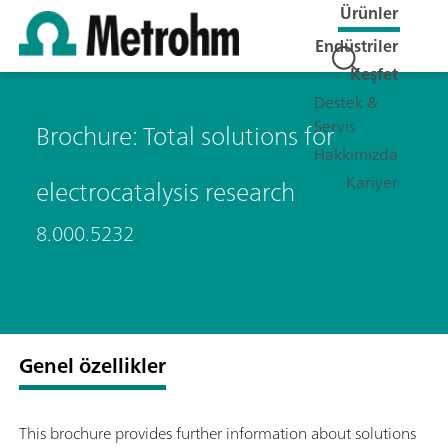
Ürünler
Endüstriler
Keşfet
Destek &
Servis
Brochure: Total solutions for
Hakkımızda
Kariyer
electrocatalysis research
8.000.5232
Genel özellikler
This brochure provides further information about solutions