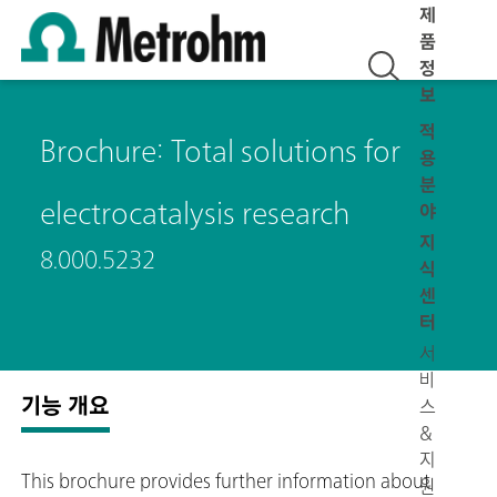
제
품
정
보
적
Brochure: Total solutions for
용
분
electrocatalysis research
야
지
8.000.5232
식
센
터
서
비
기능 개요
스
&
지
This brochure provides further information about
원