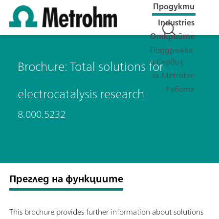
Продукти
Industries
Открийте
Поддръжка
и Сервиз
Brochure: Total solutions for
За Metrohm
Работа
electrocatalysis research
8.000.5232
Преглед на функциите
This brochure provides further information about solutions