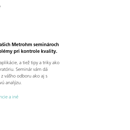
e
 našich Metrohm seminároch
lémy pri kontrole kvality.
ikácie, a tiež tipy a triky ako
oratóriu. Seminár vám dá
i z vášho odboru ako aj s
vú analýzu.
ncie a iné