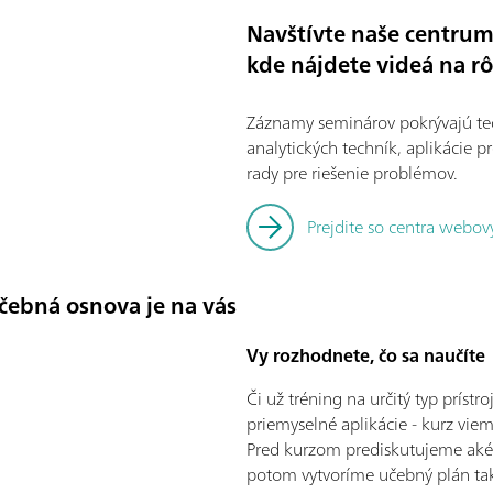
Navštívte naše centru
kde nájdete videá na r
Záznamy seminárov pokrývajú teo
analytických techník, aplikácie p
rady pre riešenie problémov.
Prejdite so centra webo
učebná osnova je na vás
Vy rozhodnete, čo sa naučíte
Či už tréning na určitý typ príst
priemyselné aplikácie - kurz vie
Pred kurzom prediskutujeme aké 
potom vytvoríme učebný plán tak