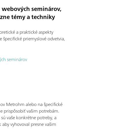
m webových seminárov,
ôzne témy a techniky
retické a praktické aspekty
re špecifické priemyslové odvetvia,
vých seminárov
rojov Metrohm alebo na špecifické
me prispôsobiť vašim potrebám.
sú vaše konkrétne potreby, a
 aby vyhovoval presne vašim