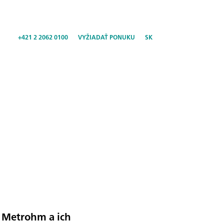
+421 2 2062 0100
VYŽIADAŤ PONUKU
SK
 Metrohm a ich