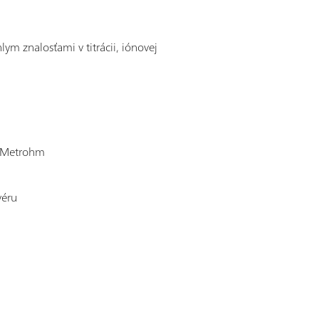
ym znalosťami v titrácii, iónovej
h Metrohm
véru