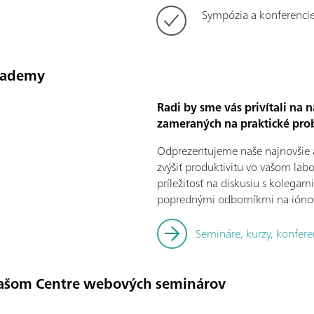
Sympózia a konferenci
cademy
Radi by sme vás privítali na
zameraných na praktické prob
Odprezentujeme naše najnovšie apl
zvýšiť produktivitu vo vašom lab
príležitosť na diskusiu s kolegam
poprednými odborníkmi na ióno
Semináre, kurzy, konfere
našom Centre webových seminárov