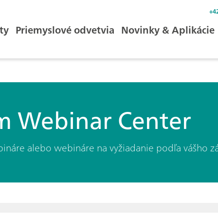
+4
ty
Priemyslové odvetvia
Novinky & Aplikácie
 Webinar Center
bináre alebo webináre na vyžiadanie podľa vášho z