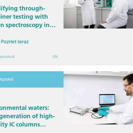
ifying through-
iner testing with
n spectroscopy in
harmaceutical
try
Pozrieť teraz
aceutical
EN
IADANIE
onmental waters:
eneration of high-
ity IC columns
 analysis more