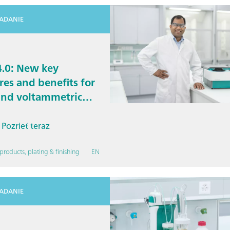
IADANIE
4.0: New key
res and benefits for
and voltammetric
 analysis
Pozrieť teraz
products, plating & finishing
EN
IADANIE