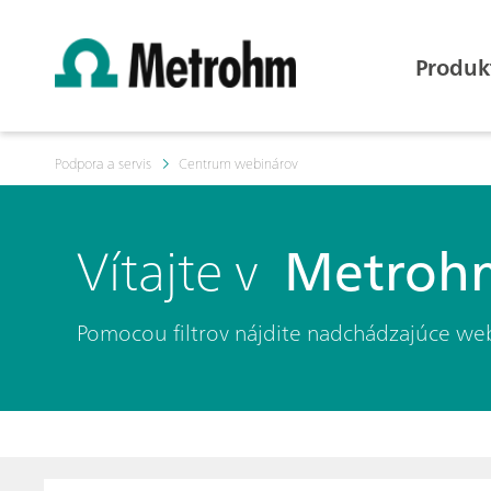
Produk
Podpora a servis
Centrum webinárov
Vítajte v
Metrohm
Pomocou filtrov nájdite nadchádzajúce we