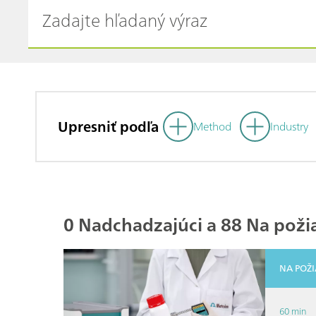
Upresniť podľa
Method
Industry
0 Nadchadzajúci a 88 Na pož
NA POŽ
60 min