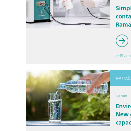
Simpl
conta
Rama
the p
indus
// Pharm
NA POŽ
60 min
Envir
New g
capac
makes