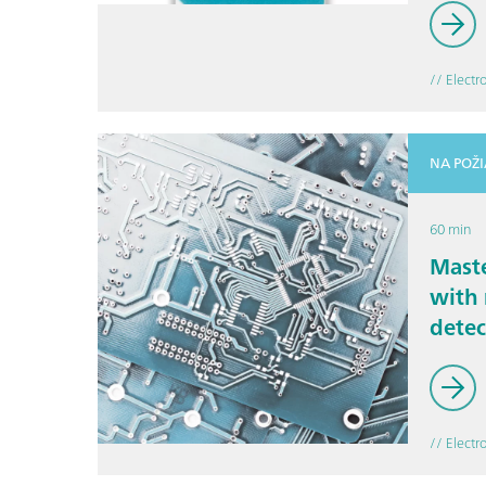
// Electr
NA POŽ
60 min
Mast
with 
detec
// Electr