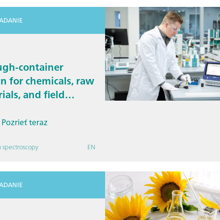
IADANIE
ugh-container
 for chemicals, raw
ials, and field
onse
Pozrieť teraz
 spectroscopy
EN
IADANIE