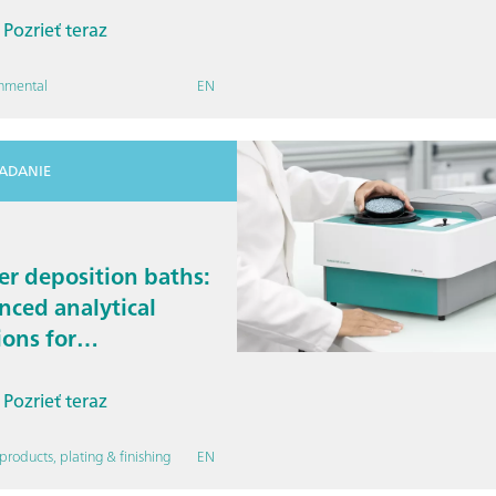
ent
Pozrieť teraz
onmental
EN
IADANIE
r deposition baths:
ced analytical
ions for
lopment and
toring
Pozrieť teraz
products, plating & finishing
EN