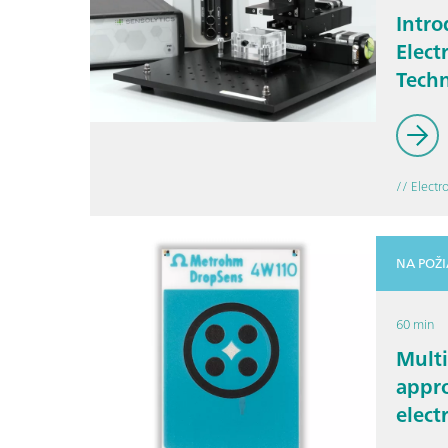
Intro
Elect
Tech
// Electr
NA POŽ
60 min
Multi
appro
elect
optim