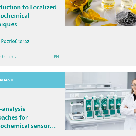
duction to Localized
rochemical
niques
Pozrieť teraz
ochemistry
EN
IADANIE
-analysis
aches for
rochemical sensor
ization