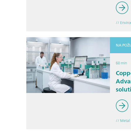
effici
// Envir
NA POŽ
60 min
Coppe
Advan
solut
deve
moni
// Metal 