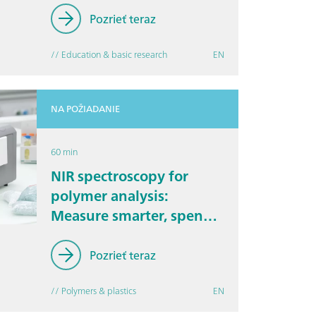
Pozrieť teraz
// Education & basic research
EN
NA POŽIADANIE
60 min
NIR spectroscopy for
polymer analysis:
Measure smarter, spend
less
Pozrieť teraz
// Polymers & plastics
EN