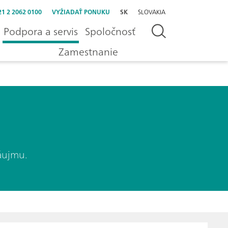
21 2 2062 0100
VYŽIADAŤ PONUKU
SK
SLOVAKIA
Podpora a servis
Spoločnosť
Zamestnanie
áujmu.