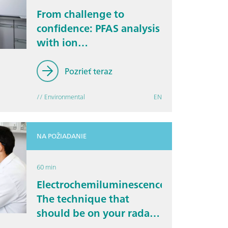
From challenge to
confidence: PFAS analysis
with ion
chromatography-based
techniques
Pozrieť teraz
// Environmental
EN
NA POŽIADANIE
60 min
Electrochemiluminescence:
The technique that
should be on your radar
for sensor development