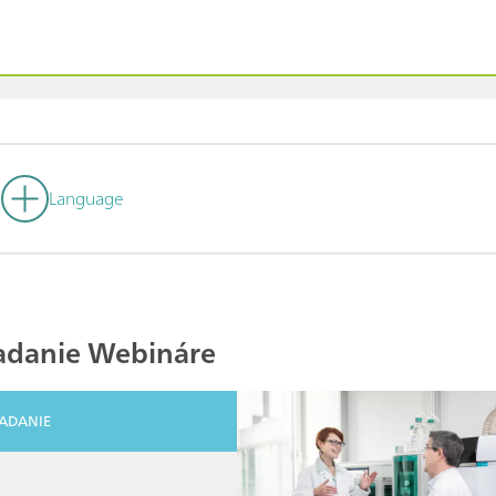
Language
iadanie Webináre
IADANIE