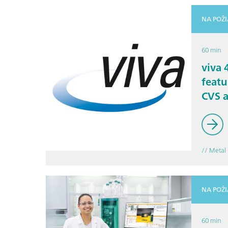
NA POŽ
60 min
viva 
featu
CVS 
trace
// Metal 
NA POŽ
60 min