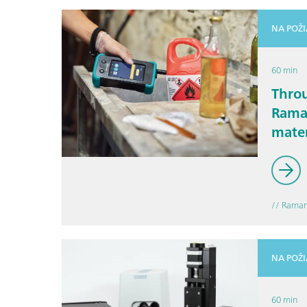
NA POŽ
60 min
Thro
Raman
mater
resp
// Raman
NA POŽ
60 min