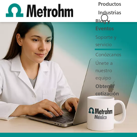
Productos
Industrias
Blog y
Eventos
Soporte y
servicio
Conózcanos
Únete a
nuestro
equipo
Obtener
cotización